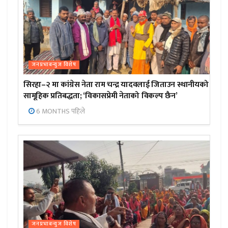
जनप्रभाबन्युज विशेष
सिरहा–२ मा कांग्रेस नेता राम चन्द्र यादवलाई जिताउन स्थानीयको
सामूहिक प्रतिबद्धता; ‘विकासप्रेमी नेताको विकल्प छैन’
6 MONTHS पहिले
जनप्रभाबन्युज विशेष