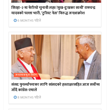
सिरहा-२ मा फेरियो चुनावी लहर:’सुख-दुःखका साथी’ रामचन्द्र
यादवको पल्ला भारी, ‘टुरिस्ट नेता’ विरुद्ध जनआक्रोश
6 MONTHS पहिले
जनप्रभाबन्युज विशेष
संसद पुनर्स्थापनाका लागि सांसदको हस्ताक्षरसहित आज सर्वोच्च
जाँदै कांग्रेस-एमाले
8 MONTHS पहिले