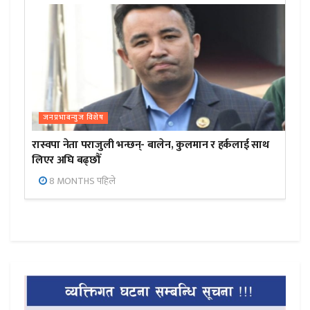
जनप्रभाबन्युज विशेष
रास्वपा नेता पराजुली भन्छन्- बालेन, कुलमान र हर्कलाई साथ
लिएर अघि बढ्छौँ
8 MONTHS पहिले