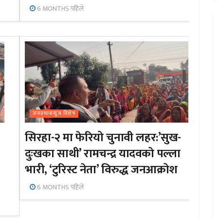
6 MONTHS पहिले
जनप्रभाबन्युज विशेष
सिरहा-२ मा फेरियो चुनावी लहर:’सुख-
दुःखका साथी’ रामचन्द्र यादवको पल्ला
भारी, ‘टुरिस्ट नेता’ विरुद्ध जनआक्रोश
6 MONTHS पहिले