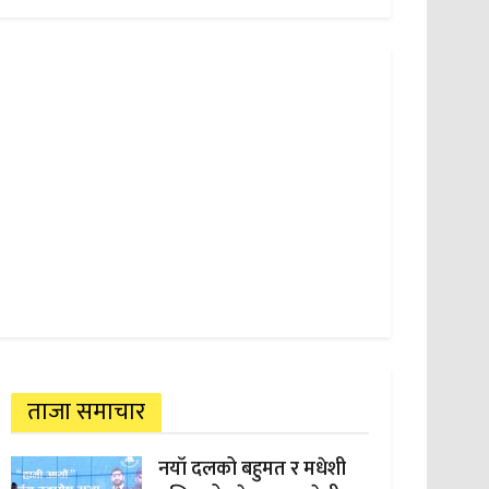
ताजा समाचार
नयाँ दलको बहुमत र मधेशी