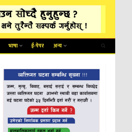
भाषा
ई-पेपर
अन्य