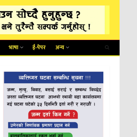
भाषा
ई-पेपर
अन्य