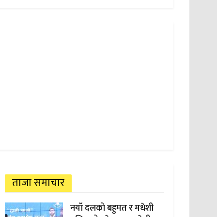
ताजा समाचार
नयाँ दलको बहुमत र मधेशी