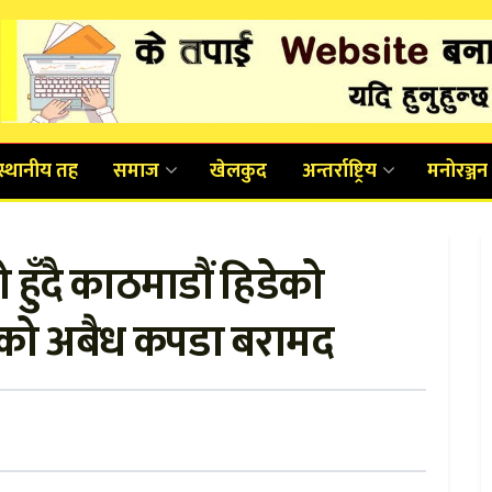
स्थानीय तह
समाज
खेलकुद
अन्तर्राष्ट्रिय
मनोरञ्जन
ुँदै काठमाडौं हिडेको
डको अबैध कपडा बरामद