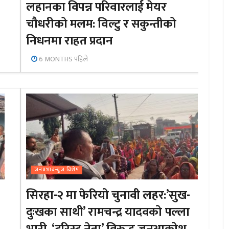
लहानका विपन्न परिवारलाई मेयर
चौधरीको मलम: विल्टु र सकुन्तीको
निधनमा राहत प्रदान
6 MONTHS पहिले
जनप्रभाबन्युज विशेष
सिरहा-२ मा फेरियो चुनावी लहर:’सुख-
दुःखका साथी’ रामचन्द्र यादवको पल्ला
भारी, ‘टुरिस्ट नेता’ विरुद्ध जनआक्रोश