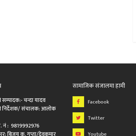
म
सामाजिक संजालमा हामी
ी सम्पादक:- चन्दा यादव
Facebook
री निर्देशक/ संचालक: आलोक
Twitter
मो. नं : 9819992976
र: बिजय कु. गुप्ता/देवकुमार
Youtube