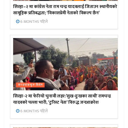
सिरहा–२ मा कांग्रेस नेता राम चन्द्र यादवलाई जिताउन स्थानीयको
सामूहिक प्रतिबद्धता; ‘विकासप्रेमी नेताको विकल्प छैन’
6 MONTHS पहिले
जनप्रभाबन्युज विशेष
सिरहा-२ मा फेरियो चुनावी लहर:’सुख-दुःखका साथी’ रामचन्द्र
यादवको पल्ला भारी, ‘टुरिस्ट नेता’ विरुद्ध जनआक्रोश
6 MONTHS पहिले