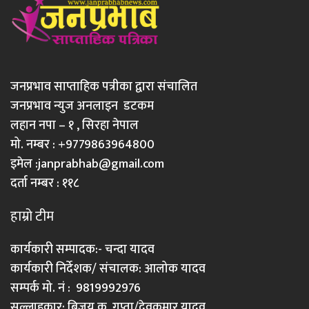
जनप्रभाव साप्ताहिक पत्रीका द्वारा संचालित
जनप्रभाव न्युज अनलाइन डटकम
लहान नपा – १ , सिरहा नेपाल
मो. नम्बर : +9779863964800
इमेल :
janprabhab@gmail.com
दर्ता नम्बर : ११८
हाम्रो टीम
कार्यकारी सम्पादक:- चन्दा यादव
कार्यकारी निर्देशक/ संचालक: आलोक यादव
सम्पर्क मो. नं : 9819992976
सल्लाहकार: बिजय कु. गुप्ता/देवकुमार यादव