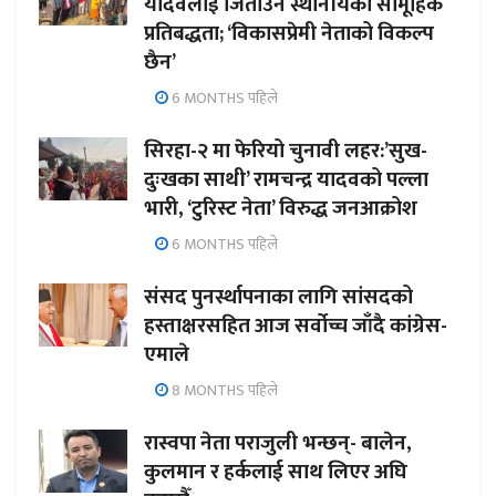
यादवलाई जिताउन स्थानीयको सामूहिक
प्रतिबद्धता; ‘विकासप्रेमी नेताको विकल्प
छैन’
6 MONTHS पहिले
सिरहा-२ मा फेरियो चुनावी लहर:’सुख-
दुःखका साथी’ रामचन्द्र यादवको पल्ला
भारी, ‘टुरिस्ट नेता’ विरुद्ध जनआक्रोश
6 MONTHS पहिले
संसद पुनर्स्थापनाका लागि सांसदको
हस्ताक्षरसहित आज सर्वोच्च जाँदै कांग्रेस-
एमाले
8 MONTHS पहिले
रास्वपा नेता पराजुली भन्छन्- बालेन,
कुलमान र हर्कलाई साथ लिएर अघि