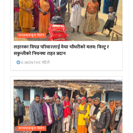
जनप्रभाबन्युज विशेष
लहानका विपन्न परिवारलाई मेयर चौधरीको मलम: विल्टु र
सकुन्तीको निधनमा राहत प्रदान
6 MONTHS पहिले
जनप्रभाबन्युज विशेष