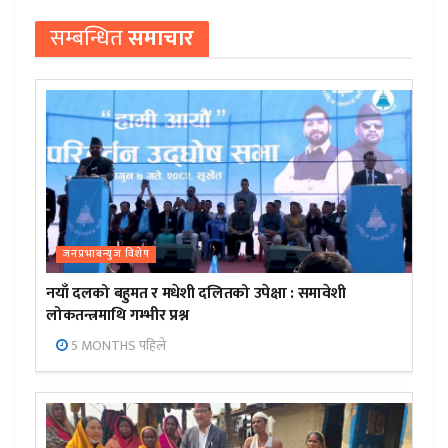
सम्बन्धित
समाचार
जनप्रभाबन्युज विशेष
नयाँ दलको बहुमत र मधेशी दलितको उपेक्षा : समावेशी
लोकतन्त्रमाथि गम्भीर प्रश्न
5 MONTHS पहिले