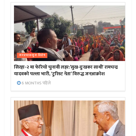
जनप्रभाबन्युज विशेष
सिरहा-२ मा फेरियो चुनावी लहर:’सुख-दुःखका साथी’ रामचन्द्र
यादवको पल्ला भारी, ‘टुरिस्ट नेता’ विरुद्ध जनआक्रोश
6 MONTHS पहिले