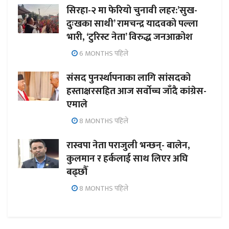
सिरहा-२ मा फेरियो चुनावी लहर:’सुख-
दुःखका साथी’ रामचन्द्र यादवको पल्ला
भारी, ‘टुरिस्ट नेता’ विरुद्ध जनआक्रोश
6 MONTHS पहिले
संसद पुनर्स्थापनाका लागि सांसदको
हस्ताक्षरसहित आज सर्वोच्च जाँदै कांग्रेस-
एमाले
8 MONTHS पहिले
रास्वपा नेता पराजुली भन्छन्- बालेन,
कुलमान र हर्कलाई साथ लिएर अघि
बढ्छौँ
8 MONTHS पहिले