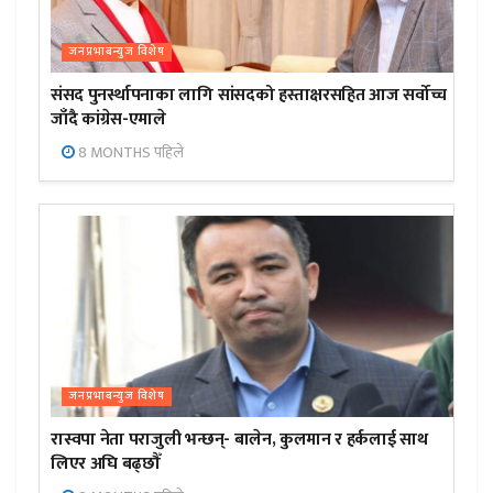
जनप्रभाबन्युज विशेष
संसद पुनर्स्थापनाका लागि सांसदको हस्ताक्षरसहित आज सर्वोच्च
जाँदै कांग्रेस-एमाले
8 MONTHS पहिले
जनप्रभाबन्युज विशेष
रास्वपा नेता पराजुली भन्छन्- बालेन, कुलमान र हर्कलाई साथ
लिएर अघि बढ्छौँ