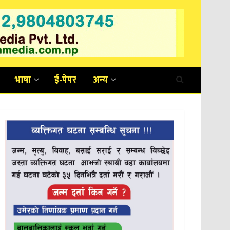
भाषा
ई-पेपर
अन्य