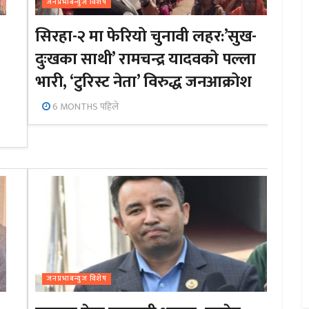
जनप्रभाबन्युज विशेष
सिरहा-२ मा फेरियो चुनावी लहर:’सुख-
दुःखका साथी’ रामचन्द्र यादवको पल्ला
भारी, ‘टुरिस्ट नेता’ विरुद्ध जनआक्रोश
6 MONTHS पहिले
जनप्रभाबन्युज विशेष