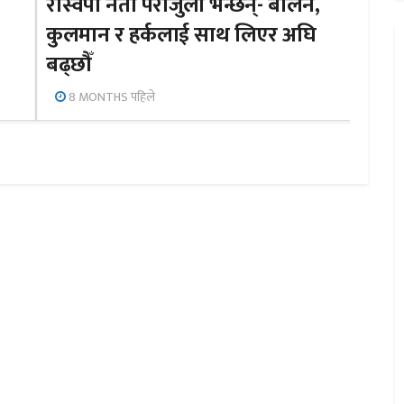
रास्वपा नेता पराजुली भन्छन्- बालेन,
कुलमान र हर्कलाई साथ लिएर अघि
बढ्छौँ
8 MONTHS पहिले