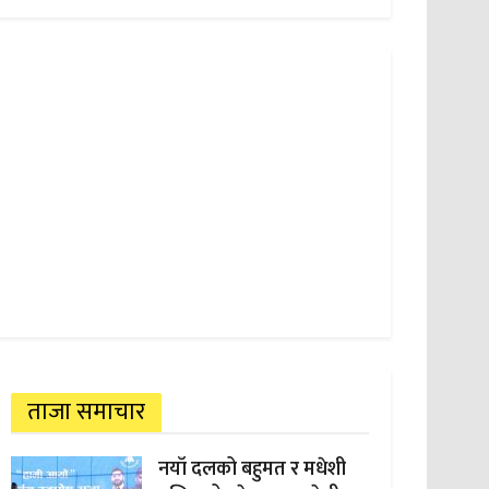
ताजा समाचार
नयाँ दलको बहुमत र मधेशी