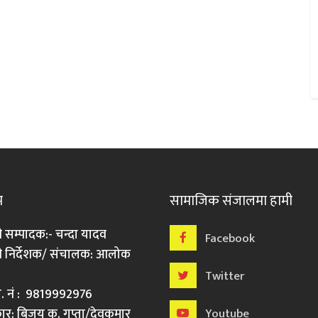
म
सामाजिक संजालमा हामी
ी सम्पादक:- चन्दा यादव
Facebook
री निर्देशक/ संचालक: आलोक
Twitter
मो. नं : 9819992976
र: बिजय कु. गुप्ता/देवकुमार
Youtube