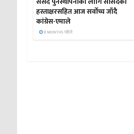
संसद पुनर्स्थापनाका लागि सांसदको
हस्ताक्षरसहित आज सर्वोच्च जाँदै
कांग्रेस-एमाले
8 MONTHS पहिले