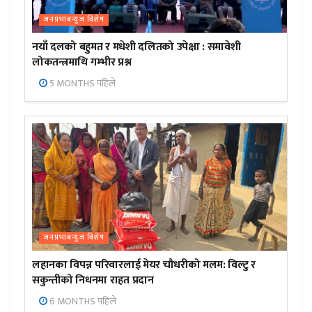
जनप्रभाबन्युज विशेष
नयाँ दलको बहुमत र मधेशी दलितको उपेक्षा : समावेशी
लोकतन्त्रमाथि गम्भीर प्रश्न
5 MONTHS पहिले
जनप्रभाबन्युज विशेष
लहानका विपन्न परिवारलाई मेयर चौधरीको मलम: विल्टु र
सकुन्तीको निधनमा राहत प्रदान
6 MONTHS पहिले