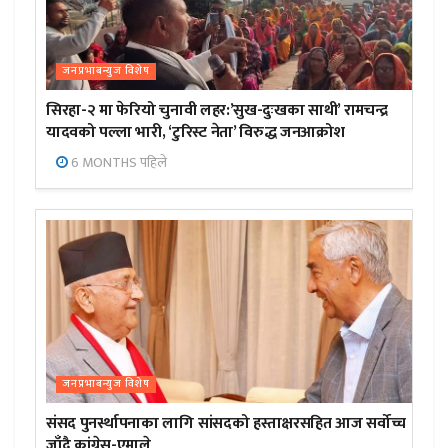
जनप्रभाबन्युज विशेष
सिरहा-२ मा फेरियो चुनावी लहर:’सुख-दुःखका साथी’ रामचन्द्र
यादवको पल्ला भारी, ‘टुरिस्ट नेता’ विरुद्ध जनआक्रोश
6 MONTHS पहिले
जनप्रभाबन्युज विशेष
संसद पुनर्स्थापनाका लागि सांसदको हस्ताक्षरसहित आज सर्वोच्च
जाँदै कांग्रेस-एमाले