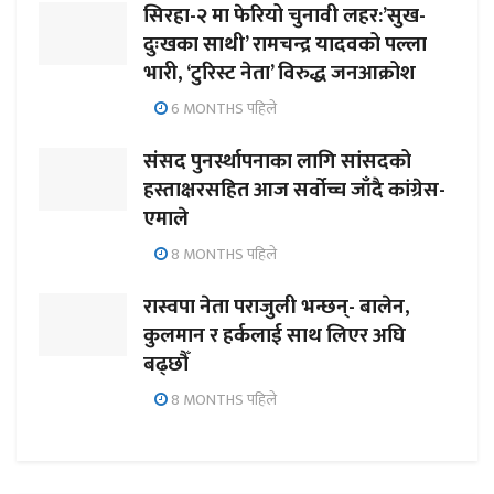
सिरहा-२ मा फेरियो चुनावी लहर:’सुख-
दुःखका साथी’ रामचन्द्र यादवको पल्ला
भारी, ‘टुरिस्ट नेता’ विरुद्ध जनआक्रोश
6 MONTHS पहिले
संसद पुनर्स्थापनाका लागि सांसदको
हस्ताक्षरसहित आज सर्वोच्च जाँदै कांग्रेस-
एमाले
8 MONTHS पहिले
रास्वपा नेता पराजुली भन्छन्- बालेन,
कुलमान र हर्कलाई साथ लिएर अघि
बढ्छौँ
8 MONTHS पहिले