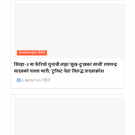
जनप्रभाबन्युज विशेष
सिरहा-२ मा फेरियो चुनावी लहर:’सुख-दुःखका साथी’ रामचन्द्र
यादवको पल्ला भारी, ‘टुरिस्ट नेता’ विरुद्ध जनआक्रोश
6 MONTHS पहिले