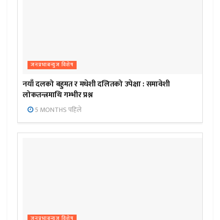
जनप्रभाबन्युज विशेष
नयाँ दलको बहुमत र मधेशी दलितको उपेक्षा : समावेशी
लोकतन्त्रमाथि गम्भीर प्रश्न
5 MONTHS पहिले
जनप्रभाबन्युज विशेष