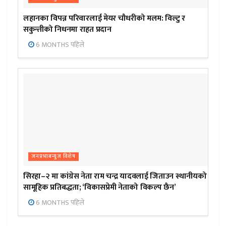
लहानका विपन्न परिवारलाई मेयर चौधरीको मलम: विल्टु र
सकुन्तीको निधनमा राहत प्रदान
6 MONTHS पहिले
जनप्रभाबन्युज विशेष
सिरहा–२ मा कांग्रेस नेता राम चन्द्र यादवलाई जिताउन स्थानीयको
सामूहिक प्रतिबद्धता; ‘विकासप्रेमी नेताको विकल्प छैन’
6 MONTHS पहिले