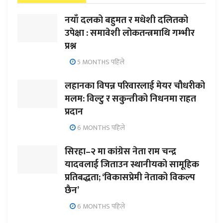
नयाँ दलको बहुमत र मधेशी दलितको
उपेक्षा : समावेशी लोकतन्त्रमाथि गम्भीर
प्रश्न
5 MONTHS पहिले
लहानका विपन्न परिवारलाई मेयर चौधरीको
मलम: विल्टु र सकुन्तीको निधनमा राहत
प्रदान
6 MONTHS पहिले
सिरहा–२ मा कांग्रेस नेता राम चन्द्र
यादवलाई जिताउन स्थानीयको सामूहिक
प्रतिबद्धता; ‘विकासप्रेमी नेताको विकल्प
छैन’
6 MONTHS पहिले