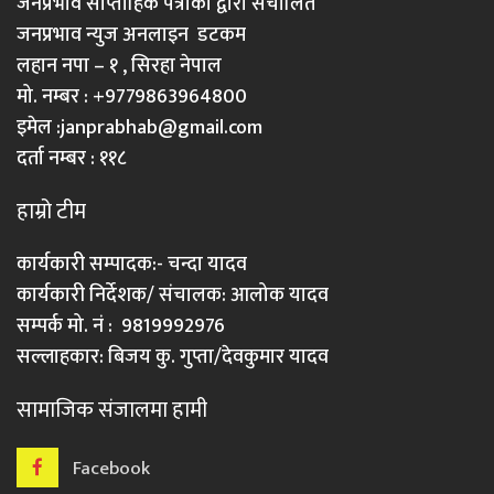
जनप्रभाव साप्ताहिक पत्रीका द्वारा संचालित
जनप्रभाव न्युज अनलाइन डटकम
लहान नपा – १ , सिरहा नेपाल
मो. नम्बर : +9779863964800
इमेल :
janprabhab@gmail.com
दर्ता नम्बर : ११८
हाम्रो टीम
कार्यकारी सम्पादक:- चन्दा यादव
कार्यकारी निर्देशक/ संचालक: आलोक यादव
सम्पर्क मो. नं : 9819992976
सल्लाहकार: बिजय कु. गुप्ता/देवकुमार यादव
सामाजिक संजालमा हामी
Facebook