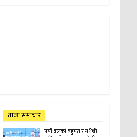
ताजा समाचार
नयाँ दलको बहुमत र मधेशी