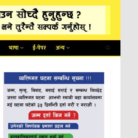
भाषा
ई-पेपर
अन्य