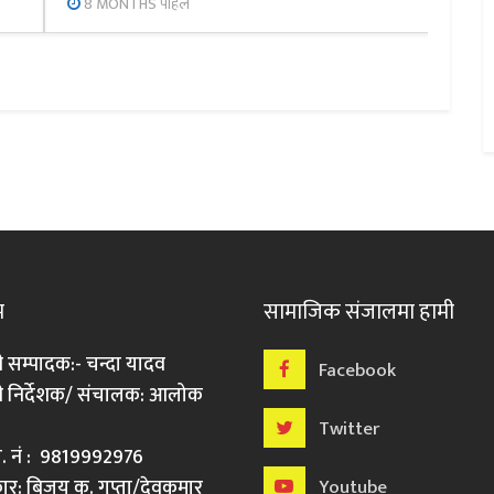
8 MONTHS पहिले
म
सामाजिक संजालमा हामी
ी सम्पादक:- चन्दा यादव
Facebook
री निर्देशक/ संचालक: आलोक
Twitter
मो. नं : 9819992976
र: बिजय कु. गुप्ता/देवकुमार
Youtube