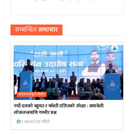
सम्बन्धित
समाचार
जनप्रभाबन्युज विशेष
नयाँ दलको बहुमत र मधेशी दलितको उपेक्षा : समावेशी
लोकतन्त्रमाथि गम्भीर प्रश्न
5 MONTHS पहिले