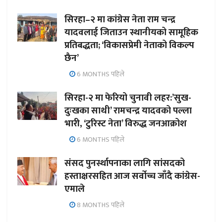
सिरहा–२ मा कांग्रेस नेता राम चन्द्र
यादवलाई जिताउन स्थानीयको सामूहिक
प्रतिबद्धता; ‘विकासप्रेमी नेताको विकल्प
छैन’
6 MONTHS पहिले
सिरहा-२ मा फेरियो चुनावी लहर:’सुख-
दुःखका साथी’ रामचन्द्र यादवको पल्ला
भारी, ‘टुरिस्ट नेता’ विरुद्ध जनआक्रोश
6 MONTHS पहिले
संसद पुनर्स्थापनाका लागि सांसदको
हस्ताक्षरसहित आज सर्वोच्च जाँदै कांग्रेस-
एमाले
8 MONTHS पहिले