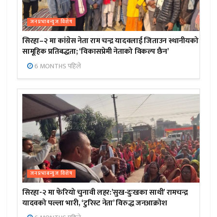
जनप्रभाबन्युज विशेष
सिरहा–२ मा कांग्रेस नेता राम चन्द्र यादवलाई जिताउन स्थानीयको
सामूहिक प्रतिबद्धता; ‘विकासप्रेमी नेताको विकल्प छैन’
6 MONTHS पहिले
जनप्रभाबन्युज विशेष
सिरहा-२ मा फेरियो चुनावी लहर:’सुख-दुःखका साथी’ रामचन्द्र
यादवको पल्ला भारी, ‘टुरिस्ट नेता’ विरुद्ध जनआक्रोश