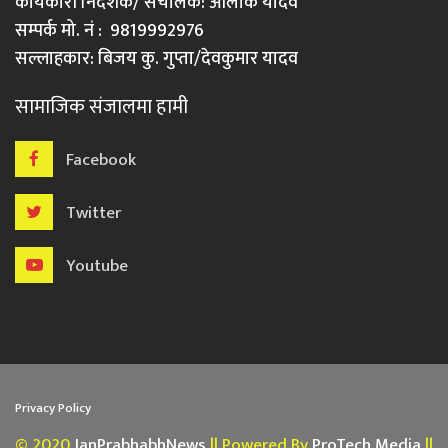
कार्यकारी निर्देशक/ संचालक: आलोक यादव
सम्पर्क मो. नं : 9819992976
सल्लाहकार: बिजय कु. गुप्ता/देवकुमार यादव
सामाजिक संजालमा हामी
Facebook
Twitter
Youtube
Privacy Policy
© 2020
JanPrabhabhNews
|| Powered By
ProTech Media
||