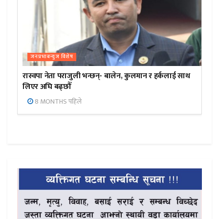
जनप्रभाबन्युज विशेष
रास्वपा नेता पराजुली भन्छन्- बालेन, कुलमान र हर्कलाई साथ
लिएर अघि बढ्छौँ
8 MONTHS पहिले