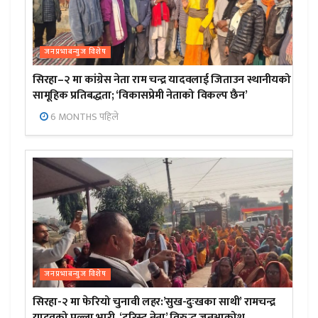
जनप्रभाबन्युज विशेष
सिरहा–२ मा कांग्रेस नेता राम चन्द्र यादवलाई जिताउन स्थानीयको
सामूहिक प्रतिबद्धता; ‘विकासप्रेमी नेताको विकल्प छैन’
6 MONTHS पहिले
जनप्रभाबन्युज विशेष
सिरहा-२ मा फेरियो चुनावी लहर:’सुख-दुःखका साथी’ रामचन्द्र
यादवको पल्ला भारी, ‘टुरिस्ट नेता’ विरुद्ध जनआक्रोश