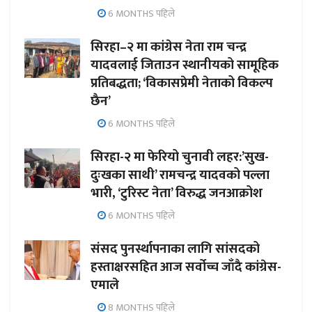
6 MONTHS पहिले
सिरहा–२ मा कांग्रेस नेता राम चन्द्र
यादवलाई जिताउन स्थानीयको सामूहिक
प्रतिबद्धता; ‘विकासप्रेमी नेताको विकल्प
छैन’
6 MONTHS पहिले
सिरहा-२ मा फेरियो चुनावी लहर:’सुख-
दुःखका साथी’ रामचन्द्र यादवको पल्ला
भारी, ‘टुरिस्ट नेता’ विरुद्ध जनआक्रोश
6 MONTHS पहिले
संसद पुनर्स्थापनाका लागि सांसदको
हस्ताक्षरसहित आज सर्वोच्च जाँदै कांग्रेस-
एमाले
8 MONTHS पहिले