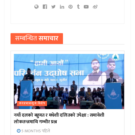
सम्बन्धित
समाचार
जनप्रभाबन्युज विशेष
नयाँ दलको बहुमत र मधेशी दलितको उपेक्षा : समावेशी
लोकतन्त्रमाथि गम्भीर प्रश्न
5 MONTHS पहिले