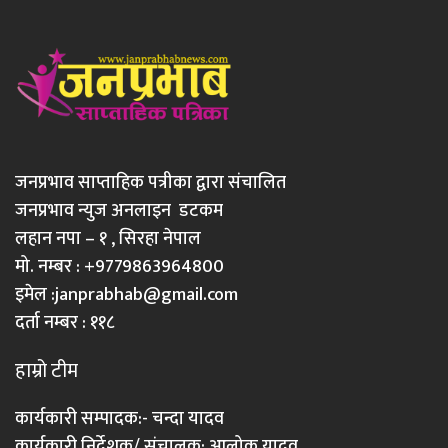
जनप्रभाव साप्ताहिक पत्रीका द्वारा संचालित
जनप्रभाव न्युज अनलाइन डटकम
लहान नपा – १ , सिरहा नेपाल
मो. नम्बर : +9779863964800
इमेल :
janprabhab@gmail.com
दर्ता नम्बर : ११८
हाम्रो टीम
कार्यकारी सम्पादक:- चन्दा यादव
कार्यकारी निर्देशक/ संचालक: आलोक यादव