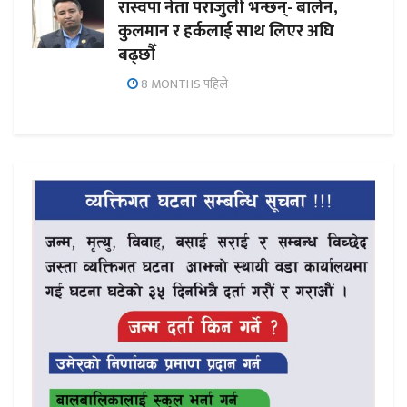
रास्वपा नेता पराजुली भन्छन्- बालेन,
कुलमान र हर्कलाई साथ लिएर अघि
बढ्छौँ
8 MONTHS पहिले