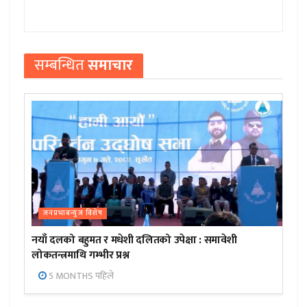
सम्बन्धित
समाचार
जनप्रभाबन्युज विशेष
नयाँ दलको बहुमत र मधेशी दलितको उपेक्षा : समावेशी
लोकतन्त्रमाथि गम्भीर प्रश्न
5 MONTHS पहिले