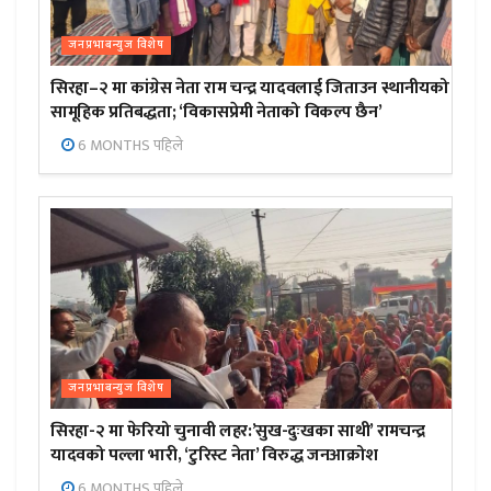
जनप्रभाबन्युज विशेष
सिरहा–२ मा कांग्रेस नेता राम चन्द्र यादवलाई जिताउन स्थानीयको
सामूहिक प्रतिबद्धता; ‘विकासप्रेमी नेताको विकल्प छैन’
6 MONTHS पहिले
जनप्रभाबन्युज विशेष
सिरहा-२ मा फेरियो चुनावी लहर:’सुख-दुःखका साथी’ रामचन्द्र
यादवको पल्ला भारी, ‘टुरिस्ट नेता’ विरुद्ध जनआक्रोश
6 MONTHS पहिले