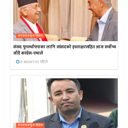
जनप्रभाबन्युज विशेष
संसद पुनर्स्थापनाका लागि सांसदको हस्ताक्षरसहित आज सर्वोच्च
जाँदै कांग्रेस-एमाले
8 MONTHS पहिले
जनप्रभाबन्युज विशेष