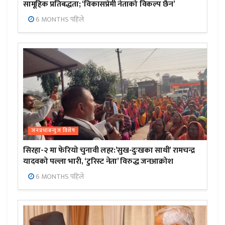
सामूहिक प्रतिबद्धता; ‘विकासप्रेमी नेताको विकल्प छैन’
6 MONTHS पहिले
जनप्रभाबन्युज विशेष
सिरहा-२ मा फेरियो चुनावी लहर:’सुख-दुःखका साथी’ रामचन्द्र
यादवको पल्ला भारी, ‘टुरिस्ट नेता’ विरुद्ध जनआक्रोश
6 MONTHS पहिले