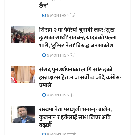
छैन’
6 MONTHS पहिले
सिरहा-२ मा फेरियो चुनावी लहर:’सुख-
दुःखका साथी’ रामचन्द्र यादवको पल्ला
भारी, ‘टुरिस्ट नेता’ विरुद्ध जनआक्रोश
6 MONTHS पहिले
संसद पुनर्स्थापनाका लागि सांसदको
हस्ताक्षरसहित आज सर्वोच्च जाँदै कांग्रेस-
एमाले
8 MONTHS पहिले
रास्वपा नेता पराजुली भन्छन्- बालेन,
कुलमान र हर्कलाई साथ लिएर अघि
बढ्छौँ
8 MONTHS पहिले