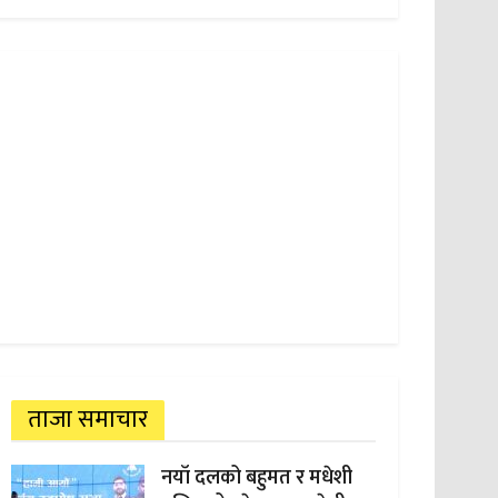
ताजा समाचार
नयाँ दलको बहुमत र मधेशी