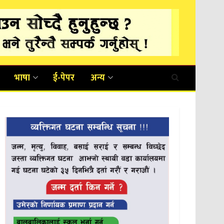
भाषा
ई-पेपर
अन्य