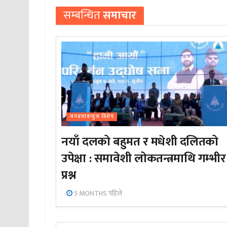
सम्बन्धित
समाचार
जनप्रभाबन्युज विशेष
नयाँ दलको बहुमत र मधेशी दलितको
उपेक्षा : समावेशी लोकतन्त्रमाथि गम्भीर
प्रश्न
5 MONTHS पहिले