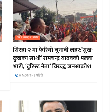
जनप्रभाबन्युज विशेष
सिरहा-२ मा फेरियो चुनावी लहर:’सुख-
दुःखका साथी’ रामचन्द्र यादवको पल्ला
भारी, ‘टुरिस्ट नेता’ विरुद्ध जनआक्रोश
6 MONTHS पहिले