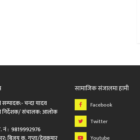
म
सामाजिक संजालमा हामी
ी सम्पादक:- चन्दा यादव
Facebook
री निर्देशक/ संचालक: आलोक
Twitter
मो. नं : 9819992976
र: बिजय कु. गुप्ता/देवकुमार
Youtube