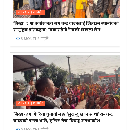
जनप्रभाबन्युज विशेष
सिरहा–२ मा कांग्रेस नेता राम चन्द्र यादवलाई जिताउन स्थानीयको
सामूहिक प्रतिबद्धता; ‘विकासप्रेमी नेताको विकल्प छैन’
6 MONTHS पहिले
जनप्रभाबन्युज विशेष
सिरहा-२ मा फेरियो चुनावी लहर:’सुख-दुःखका साथी’ रामचन्द्र
यादवको पल्ला भारी, ‘टुरिस्ट नेता’ विरुद्ध जनआक्रोश
6 MONTHS पहिले