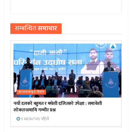
सम्बन्धित
समाचार
जनप्रभाबन्युज विशेष
नयाँ दलको बहुमत र मधेशी दलितको उपेक्षा : समावेशी
लोकतन्त्रमाथि गम्भीर प्रश्न
5 MONTHS पहिले