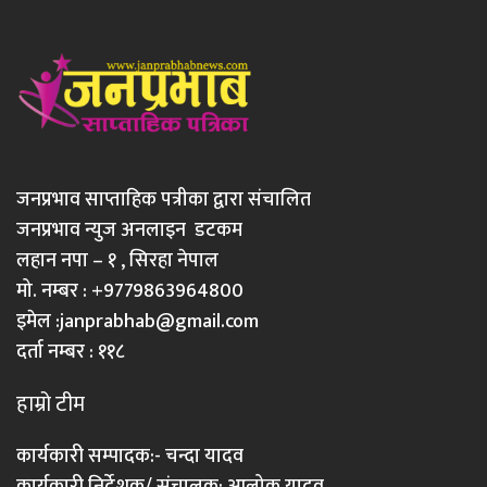
जनप्रभाव साप्ताहिक पत्रीका द्वारा संचालित
जनप्रभाव न्युज अनलाइन डटकम
लहान नपा – १ , सिरहा नेपाल
मो. नम्बर : +9779863964800
इमेल :
janprabhab@gmail.com
दर्ता नम्बर : ११८
हाम्रो टीम
कार्यकारी सम्पादक:- चन्दा यादव
कार्यकारी निर्देशक/ संचालक: आलोक यादव