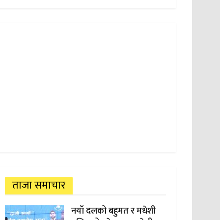
ताजा समाचार
नयाँ दलको बहुमत र मधेशी