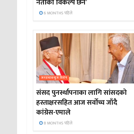
नेताको विकल्प छैन’
6 MONTHS पहिले
जनप्रभाबन्युज विशेष
संसद पुनर्स्थापनाका लागि सांसदको
हस्ताक्षरसहित आज सर्वोच्च जाँदै
कांग्रेस-एमाले
8 MONTHS पहिले