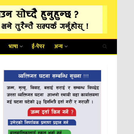
भाषा
ई-पेपर
अन्य