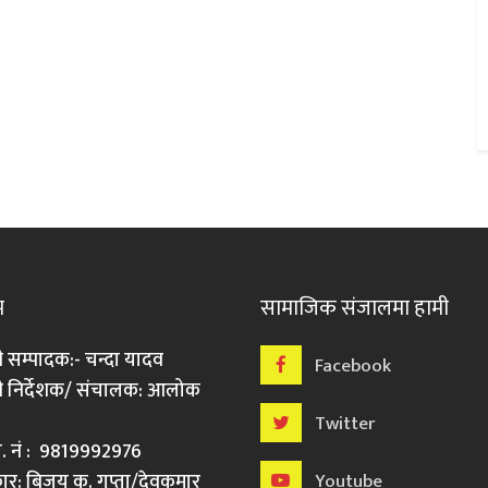
म
सामाजिक संजालमा हामी
ी सम्पादक:- चन्दा यादव
Facebook
री निर्देशक/ संचालक: आलोक
Twitter
मो. नं : 9819992976
र: बिजय कु. गुप्ता/देवकुमार
Youtube