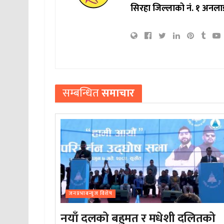
सिरहा जिल्लाको नं. १ अनला
सम्बन्धित
समाचार
जनप्रभाबन्युज विशेष
नयाँ दलको बहुमत र मधेशी दलितको