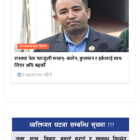
जनप्रभाबन्युज विशेष
रास्वपा नेता पराजुली भन्छन्- बालेन, कुलमान र हर्कलाई साथ
लिएर अघि बढ्छौँ
8 MONTHS पहिले