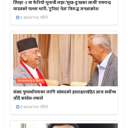
सिरहा-२ मा फेरियो चुनावी लहर:’सुख-दुःखका साथी’ रामचन्द्र
यादवको पल्ला भारी, ‘टुरिस्ट नेता’ विरुद्ध जनआक्रोश
6 MONTHS पहिले
जनप्रभाबन्युज विशेष
संसद पुनर्स्थापनाका लागि सांसदको हस्ताक्षरसहित आज सर्वोच्च
जाँदै कांग्रेस-एमाले
8 MONTHS पहिले