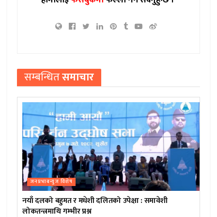
सम्बन्धित
समाचार
जनप्रभाबन्युज विशेष
नयाँ दलको बहुमत र मधेशी दलितको उपेक्षा : समावेशी
लोकतन्त्रमाथि गम्भीर प्रश्न