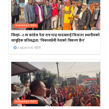
जनप्रभाबन्युज विशेष
सिरहा–२ मा कांग्रेस नेता राम चन्द्र यादवलाई जिताउन स्थानीयको
सामूहिक प्रतिबद्धता; ‘विकासप्रेमी नेताको विकल्प छैन’
6 MONTHS पहिले
जनप्रभाबन्युज विशेष