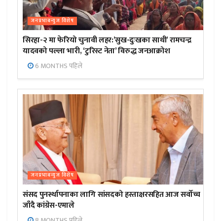
जनप्रभाबन्युज विशेष
सिरहा-२ मा फेरियो चुनावी लहर:’सुख-दुःखका साथी’ रामचन्द्र
यादवको पल्ला भारी, ‘टुरिस्ट नेता’ विरुद्ध जनआक्रोश
6 MONTHS पहिले
जनप्रभाबन्युज विशेष
संसद पुनर्स्थापनाका लागि सांसदको हस्ताक्षरसहित आज सर्वोच्च
जाँदै कांग्रेस-एमाले
8 MONTHS पहिले