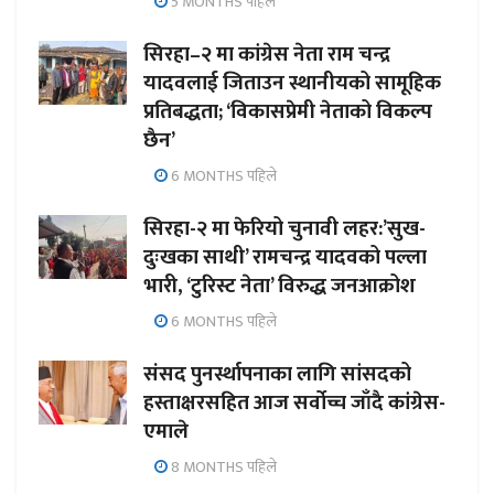
5 MONTHS पहिले
सिरहा–२ मा कांग्रेस नेता राम चन्द्र
यादवलाई जिताउन स्थानीयको सामूहिक
प्रतिबद्धता; ‘विकासप्रेमी नेताको विकल्प
छैन’
6 MONTHS पहिले
सिरहा-२ मा फेरियो चुनावी लहर:’सुख-
दुःखका साथी’ रामचन्द्र यादवको पल्ला
भारी, ‘टुरिस्ट नेता’ विरुद्ध जनआक्रोश
6 MONTHS पहिले
संसद पुनर्स्थापनाका लागि सांसदको
हस्ताक्षरसहित आज सर्वोच्च जाँदै कांग्रेस-
एमाले
8 MONTHS पहिले