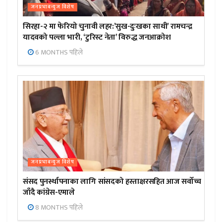
जनप्रभाबन्युज विशेष
सिरहा-२ मा फेरियो चुनावी लहर:’सुख-दुःखका साथी’ रामचन्द्र
यादवको पल्ला भारी, ‘टुरिस्ट नेता’ विरुद्ध जनआक्रोश
6 MONTHS पहिले
जनप्रभाबन्युज विशेष
संसद पुनर्स्थापनाका लागि सांसदको हस्ताक्षरसहित आज सर्वोच्च
जाँदै कांग्रेस-एमाले
8 MONTHS पहिले