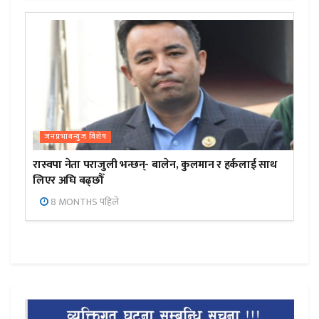
जनप्रभाबन्युज विशेष
रास्वपा नेता पराजुली भन्छन्- बालेन, कुलमान र हर्कलाई साथ
लिएर अघि बढ्छौँ
8 MONTHS पहिले