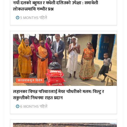
नयाँ दलको बहुमत र मधेशी दलितको उपेक्षा : समावेशी
लोकतन्त्रमाथि गम्भीर प्रश्न
5 MONTHS पहिले
जनप्रभाबन्युज विशेष
लहानका विपन्न परिवारलाई मेयर चौधरीको मलम: विल्टु र
सकुन्तीको निधनमा राहत प्रदान
6 MONTHS पहिले