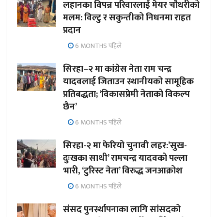
लहानका विपन्न परिवारलाई मेयर चौधरीको
मलम: विल्टु र सकुन्तीको निधनमा राहत
प्रदान
6 MONTHS पहिले
सिरहा–२ मा कांग्रेस नेता राम चन्द्र
यादवलाई जिताउन स्थानीयको सामूहिक
प्रतिबद्धता; ‘विकासप्रेमी नेताको विकल्प
छैन’
6 MONTHS पहिले
सिरहा-२ मा फेरियो चुनावी लहर:’सुख-
दुःखका साथी’ रामचन्द्र यादवको पल्ला
भारी, ‘टुरिस्ट नेता’ विरुद्ध जनआक्रोश
6 MONTHS पहिले
संसद पुनर्स्थापनाका लागि सांसदको