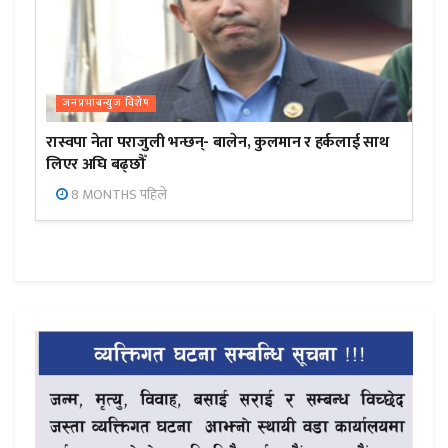
जनप्रभाबन्युज विशेष
रास्वपा नेता पराजुली भन्छन्- बालेन, कुलमान र हर्कलाई साथ
लिएर अघि बढ्छौँ
8 MONTHS पहिले