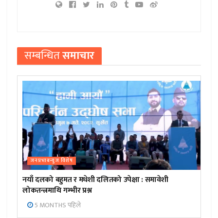
सम्बन्धित
समाचार
जनप्रभाबन्युज विशेष
नयाँ दलको बहुमत र मधेशी दलितको उपेक्षा : समावेशी
लोकतन्त्रमाथि गम्भीर प्रश्न
5 MONTHS पहिले