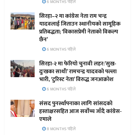
6 MONTHS पहिले
सिरहा–२ मा कांग्रेस नेता राम चन्द्र
यादवलाई जिताउन स्थानीयको सामूहिक
प्रतिबद्धता; ‘विकासप्रेमी नेताको विकल्प
छैन’
6 MONTHS पहिले
सिरहा-२ मा फेरियो चुनावी लहर:’सुख-
दुःखका साथी’ रामचन्द्र यादवको पल्ला
भारी, ‘टुरिस्ट नेता’ विरुद्ध जनआक्रोश
6 MONTHS पहिले
संसद पुनर्स्थापनाका लागि सांसदको
हस्ताक्षरसहित आज सर्वोच्च जाँदै कांग्रेस-
एमाले
8 MONTHS पहिले