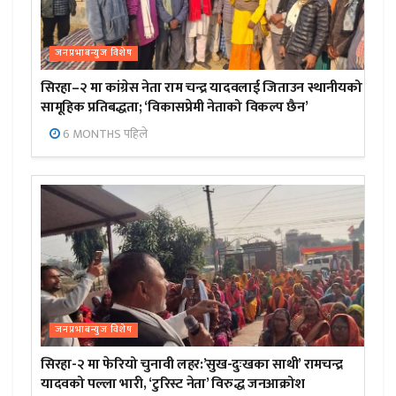
जनप्रभाबन्युज विशेष
सिरहा–२ मा कांग्रेस नेता राम चन्द्र यादवलाई जिताउन स्थानीयको
सामूहिक प्रतिबद्धता; ‘विकासप्रेमी नेताको विकल्प छैन’
6 MONTHS पहिले
जनप्रभाबन्युज विशेष
सिरहा-२ मा फेरियो चुनावी लहर:’सुख-दुःखका साथी’ रामचन्द्र
यादवको पल्ला भारी, ‘टुरिस्ट नेता’ विरुद्ध जनआक्रोश