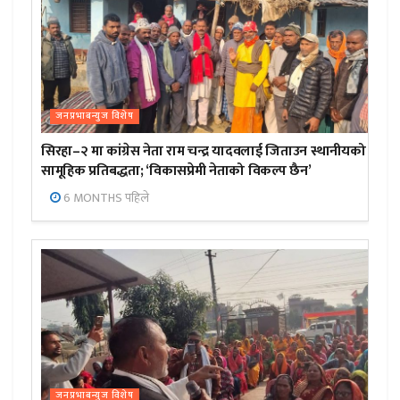
जनप्रभाबन्युज विशेष
सिरहा–२ मा कांग्रेस नेता राम चन्द्र यादवलाई जिताउन स्थानीयको
सामूहिक प्रतिबद्धता; ‘विकासप्रेमी नेताको विकल्प छैन’
6 MONTHS पहिले
जनप्रभाबन्युज विशेष