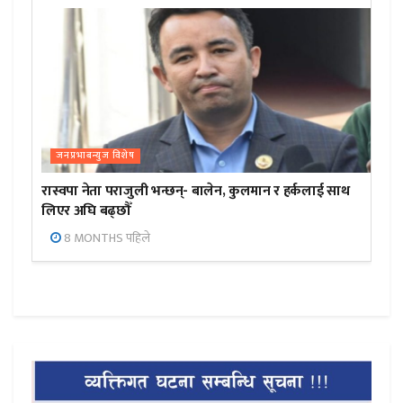
जनप्रभाबन्युज विशेष
रास्वपा नेता पराजुली भन्छन्- बालेन, कुलमान र हर्कलाई साथ
लिएर अघि बढ्छौँ
8 MONTHS पहिले