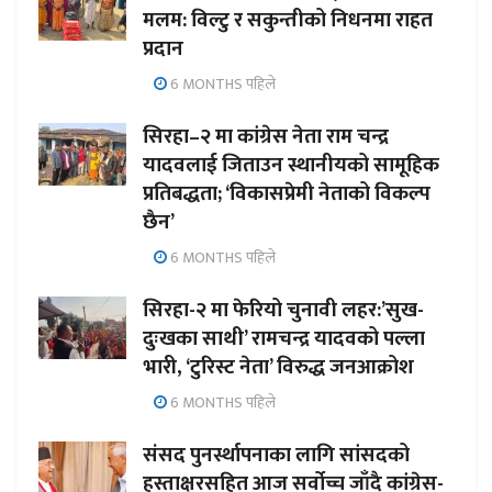
मलम: विल्टु र सकुन्तीको निधनमा राहत
प्रदान
6 MONTHS पहिले
सिरहा–२ मा कांग्रेस नेता राम चन्द्र
यादवलाई जिताउन स्थानीयको सामूहिक
प्रतिबद्धता; ‘विकासप्रेमी नेताको विकल्प
छैन’
6 MONTHS पहिले
सिरहा-२ मा फेरियो चुनावी लहर:’सुख-
दुःखका साथी’ रामचन्द्र यादवको पल्ला
भारी, ‘टुरिस्ट नेता’ विरुद्ध जनआक्रोश
6 MONTHS पहिले
संसद पुनर्स्थापनाका लागि सांसदको
हस्ताक्षरसहित आज सर्वोच्च जाँदै कांग्रेस-