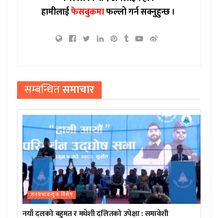
हामीलाई
फेसबुकमा
फल्लो गर्न सक्नुहुन्छ ।
सम्बन्धित
समाचार
जनप्रभाबन्युज विशेष
नयाँ दलको बहुमत र मधेशी दलितको उपेक्षा : समावेशी