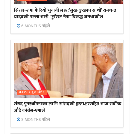
सिरहा-२ मा फेरियो चुनावी लहर:’सुख-दुःखका साथी’ रामचन्द्र
यादवको पल्ला भारी, ‘टुरिस्ट नेता’ विरुद्ध जनआक्रोश
6 MONTHS पहिले
जनप्रभाबन्युज विशेष
संसद पुनर्स्थापनाका लागि सांसदको हस्ताक्षरसहित आज सर्वोच्च
जाँदै कांग्रेस-एमाले
8 MONTHS पहिले