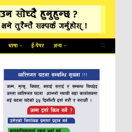
भाषा
ई-पेपर
अन्य