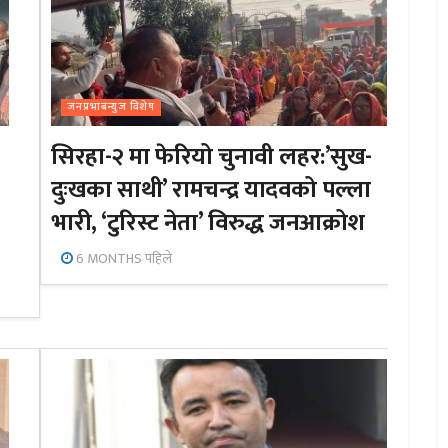
जनप्रभाबन्युज विशेष
सिरहा-२ मा फेरियो चुनावी लहर:’सुख-
दुःखका साथी’ रामचन्द्र यादवको पल्ला
भारी, ‘टुरिस्ट नेता’ विरुद्ध जनआक्रोश
6 MONTHS पहिले