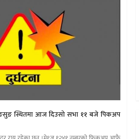
रुङसुङ स्थितमा आज दिउसो सभा ११ बजे पिकअप
म बहादुर राय रहेका छन् ।मे१ज १२४१ नम्बरको फिकअप आफै