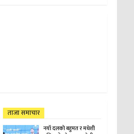
ताजा समाचार
नयाँ दलको बहुमत र मधेशी