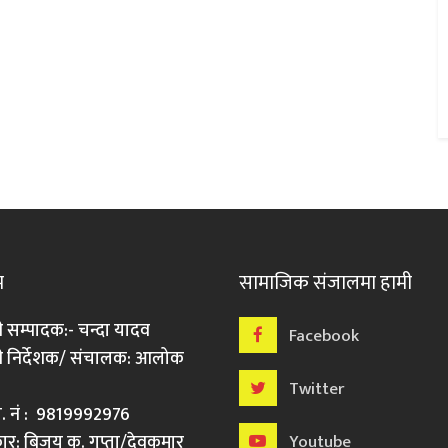
म
सामाजिक संजालमा हामी
ी सम्पादक:- चन्दा यादव
Facebook
री निर्देशक/ संचालक: आलोक
Twitter
मो. नं : 9819992976
र: बिजय कु. गुप्ता/देवकुमार
Youtube