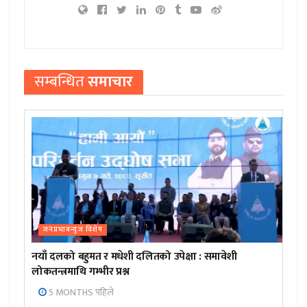
सम्बन्धित
समाचार
जनप्रभाबन्युज विशेष
नयाँ दलको बहुमत र मधेशी दलितको उपेक्षा : समावेशी
लोकतन्त्रमाथि गम्भीर प्रश्न
5 MONTHS पहिले