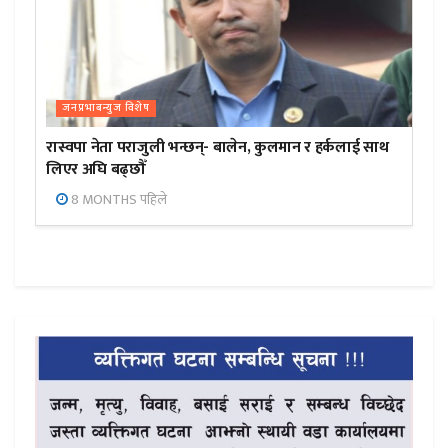
जनप्रभाबन्युज विशेष
रास्वपा नेता पराजुली भन्छन्- बालेन, कुलमान र हर्कलाई साथ
लिएर अघि बढ्छौँ
8 MONTHS पहिले