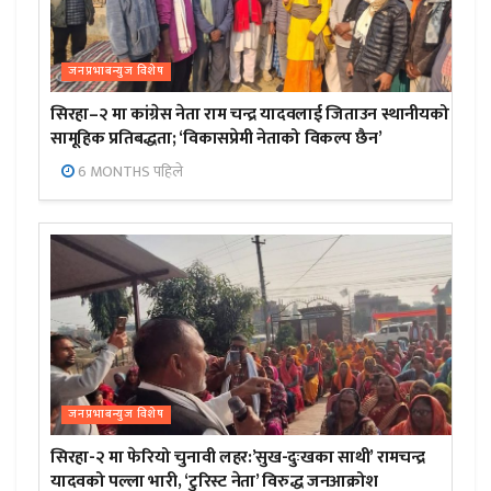
जनप्रभाबन्युज विशेष
सिरहा–२ मा कांग्रेस नेता राम चन्द्र यादवलाई जिताउन स्थानीयको
सामूहिक प्रतिबद्धता; ‘विकासप्रेमी नेताको विकल्प छैन’
6 MONTHS पहिले
जनप्रभाबन्युज विशेष
सिरहा-२ मा फेरियो चुनावी लहर:’सुख-दुःखका साथी’ रामचन्द्र
यादवको पल्ला भारी, ‘टुरिस्ट नेता’ विरुद्ध जनआक्रोश