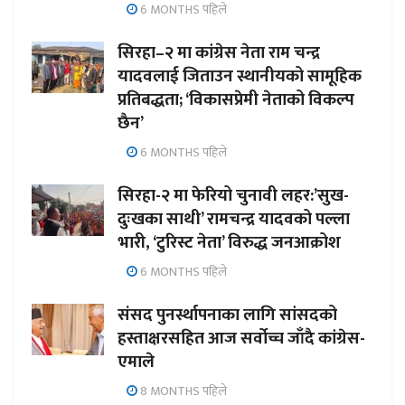
6 MONTHS पहिले
सिरहा–२ मा कांग्रेस नेता राम चन्द्र
यादवलाई जिताउन स्थानीयको सामूहिक
प्रतिबद्धता; ‘विकासप्रेमी नेताको विकल्प
छैन’
6 MONTHS पहिले
सिरहा-२ मा फेरियो चुनावी लहर:’सुख-
दुःखका साथी’ रामचन्द्र यादवको पल्ला
भारी, ‘टुरिस्ट नेता’ विरुद्ध जनआक्रोश
6 MONTHS पहिले
संसद पुनर्स्थापनाका लागि सांसदको
हस्ताक्षरसहित आज सर्वोच्च जाँदै कांग्रेस-
एमाले
8 MONTHS पहिले