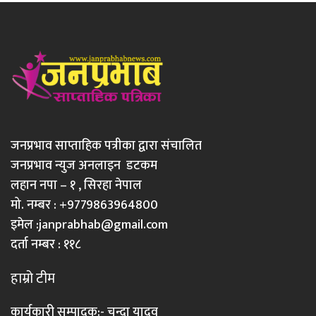
जनप्रभाव साप्ताहिक पत्रीका द्वारा संचालित
जनप्रभाव न्युज अनलाइन डटकम
लहान नपा – १ , सिरहा नेपाल
मो. नम्बर : +9779863964800
इमेल :
janprabhab@gmail.com
दर्ता नम्बर : ११८
हाम्रो टीम
कार्यकारी सम्पादक:- चन्दा यादव