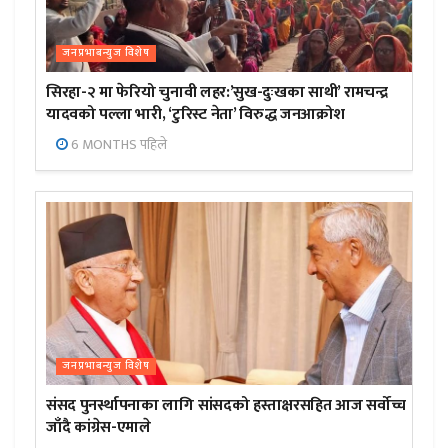
जनप्रभाबन्युज विशेष
सिरहा-२ मा फेरियो चुनावी लहर:’सुख-दुःखका साथी’ रामचन्द्र
यादवको पल्ला भारी, ‘टुरिस्ट नेता’ विरुद्ध जनआक्रोश
6 MONTHS पहिले
जनप्रभाबन्युज विशेष
संसद पुनर्स्थापनाका लागि सांसदको हस्ताक्षरसहित आज सर्वोच्च
जाँदै कांग्रेस-एमाले