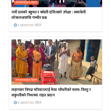
जनप्रभाबन्युज विशेष
नयाँ दलको बहुमत र मधेशी दलितको उपेक्षा : समावेशी
लोकतन्त्रमाथि गम्भीर प्रश्न
5 MONTHS पहिले
जनप्रभाबन्युज विशेष
लहानका विपन्न परिवारलाई मेयर चौधरीको मलम: विल्टु र
सकुन्तीको निधनमा राहत प्रदान
6 MONTHS पहिले