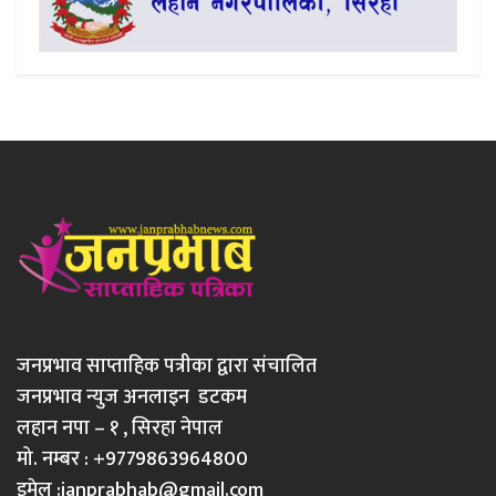
जनप्रभाव साप्ताहिक पत्रीका द्वारा संचालित
जनप्रभाव न्युज अनलाइन डटकम
लहान नपा – १ , सिरहा नेपाल
मो. नम्बर : +9779863964800
इमेल :
janprabhab@gmail.com