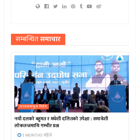
सम्बन्धित
समाचार
जनप्रभाबन्युज विशेष
नयाँ दलको बहुमत र मधेशी दलितको उपेक्षा : समावेशी
लोकतन्त्रमाथि गम्भीर प्रश्न
5 MONTHS पहिले