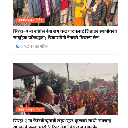
जनप्रभाबन्युज विशेष
सिरहा–२ मा कांग्रेस नेता राम चन्द्र यादवलाई जिताउन स्थानीयको
सामूहिक प्रतिबद्धता; ‘विकासप्रेमी नेताको विकल्प छैन’
6 MONTHS पहिले
जनप्रभाबन्युज विशेष
सिरहा-२ मा फेरियो चुनावी लहर:’सुख-दुःखका साथी’ रामचन्द्र
यादवको पल्ला भारी, ‘टुरिस्ट नेता’ विरुद्ध जनआक्रोश