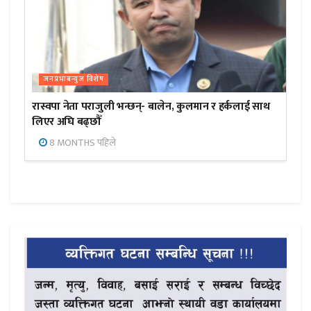
जनप्रभाबन्युज विशेष
रास्वपा नेता पराजुली भन्छन्- बालेन, कुलमान र हर्कलाई साथ
लिएर अघि बढ्छौँ
8 MONTHS पहिले