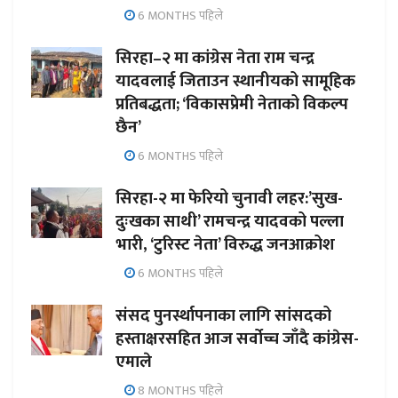
6 MONTHS पहिले
सिरहा–२ मा कांग्रेस नेता राम चन्द्र
यादवलाई जिताउन स्थानीयको सामूहिक
प्रतिबद्धता; ‘विकासप्रेमी नेताको विकल्प
छैन’
6 MONTHS पहिले
सिरहा-२ मा फेरियो चुनावी लहर:’सुख-
दुःखका साथी’ रामचन्द्र यादवको पल्ला
भारी, ‘टुरिस्ट नेता’ विरुद्ध जनआक्रोश
6 MONTHS पहिले
संसद पुनर्स्थापनाका लागि सांसदको
हस्ताक्षरसहित आज सर्वोच्च जाँदै कांग्रेस-
एमाले
8 MONTHS पहिले