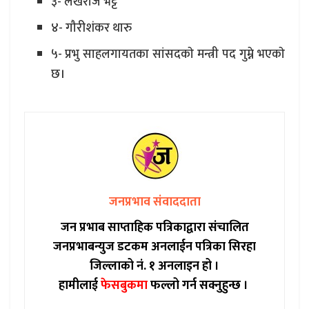
३- लेखराज भट्ट
४- गौरीशंकर थारु
५- प्रभु साहलगायतका सांसदकाे मन्त्री पद गुम्ने भएकाे
छ।
जनप्रभाव संवाददाता
जन प्रभाब साप्ताहिक पत्रिकाद्वारा संचालित
जनप्रभाबन्युज डटकम अनलाईन पत्रिका सिरहा
जिल्लाको नं. १ अनलाइन हो ।
हामीलाई
फेसबुकमा
फल्लो गर्न सक्नुहुन्छ ।