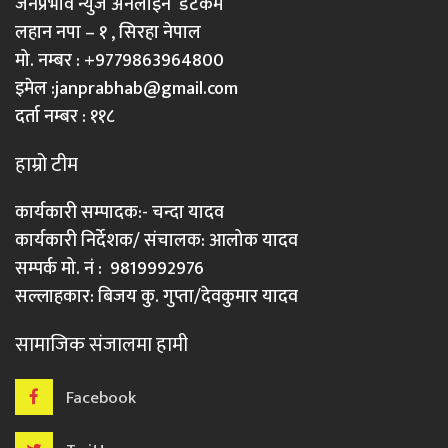
जनप्रभाव न्युज अनलाइन डटकम
लहान नपा – १ , सिरहा नेपाल
मो. नम्बर : +9779863964800
इमेल :
janprabhab@gmail.com
दर्ता नम्बर : ११८
हाम्रो टीम
कार्यकारी सम्पादक:- चन्दा यादव
कार्यकारी निर्देशक/ संचालक: आलोक यादव
सम्पर्क मो. नं : 9819992976
सल्लाहकार: बिजय कु. गुप्ता/देवकुमार यादव
सामाजिक संजालमा हामी
Facebook