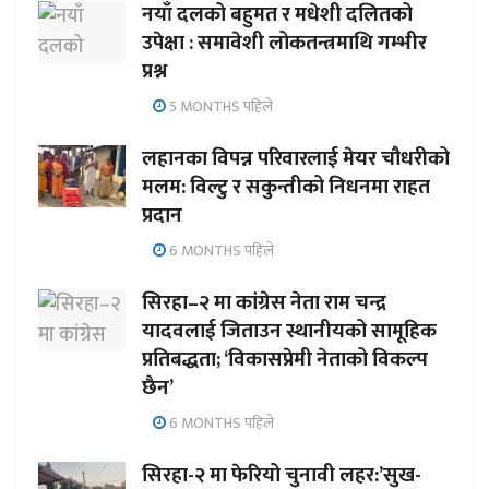
नयाँ दलको बहुमत र मधेशी दलितको
उपेक्षा : समावेशी लोकतन्त्रमाथि गम्भीर
प्रश्न
5 MONTHS पहिले
लहानका विपन्न परिवारलाई मेयर चौधरीको
मलम: विल्टु र सकुन्तीको निधनमा राहत
प्रदान
6 MONTHS पहिले
सिरहा–२ मा कांग्रेस नेता राम चन्द्र
यादवलाई जिताउन स्थानीयको सामूहिक
प्रतिबद्धता; ‘विकासप्रेमी नेताको विकल्प
छैन’
6 MONTHS पहिले
सिरहा-२ मा फेरियो चुनावी लहर:’सुख-