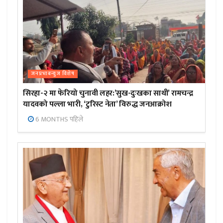
जनप्रभाबन्युज विशेष
सिरहा-२ मा फेरियो चुनावी लहर:’सुख-दुःखका साथी’ रामचन्द्र
यादवको पल्ला भारी, ‘टुरिस्ट नेता’ विरुद्ध जनआक्रोश
6 MONTHS पहिले