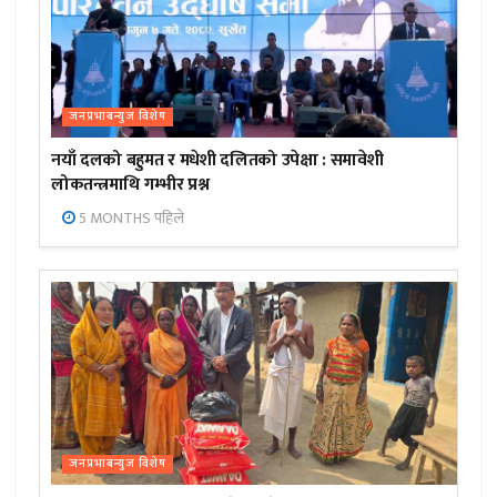
जनप्रभाबन्युज विशेष
नयाँ दलको बहुमत र मधेशी दलितको उपेक्षा : समावेशी
लोकतन्त्रमाथि गम्भीर प्रश्न
5 MONTHS पहिले
जनप्रभाबन्युज विशेष