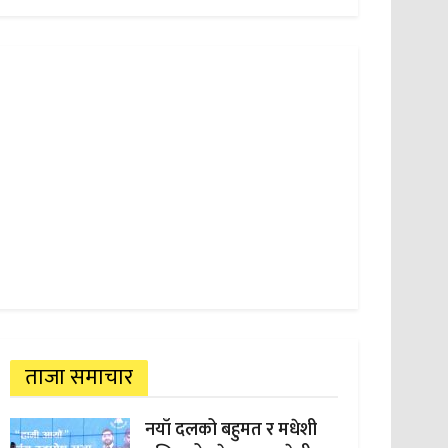
ताजा समाचार
नयाँ दलको बहुमत र मधेशी