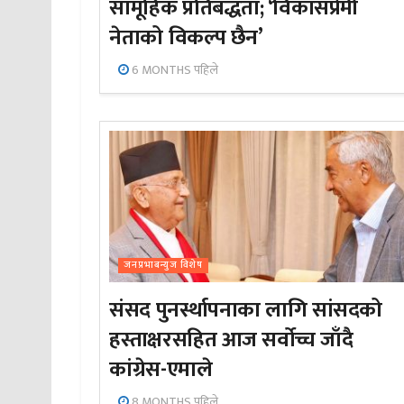
सामूहिक प्रतिबद्धता; ‘विकासप्रेमी
नेताको विकल्प छैन’
6 MONTHS पहिले
जनप्रभाबन्युज विशेष
संसद पुनर्स्थापनाका लागि सांसदको
हस्ताक्षरसहित आज सर्वोच्च जाँदै
कांग्रेस-एमाले
8 MONTHS पहिले