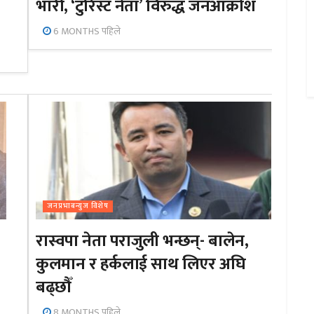
भारी, ‘टुरिस्ट नेता’ विरुद्ध जनआक्रोश
6 MONTHS पहिले
जनप्रभाबन्युज विशेष
रास्वपा नेता पराजुली भन्छन्- बालेन,
कुलमान र हर्कलाई साथ लिएर अघि
बढ्छौँ
8 MONTHS पहिले