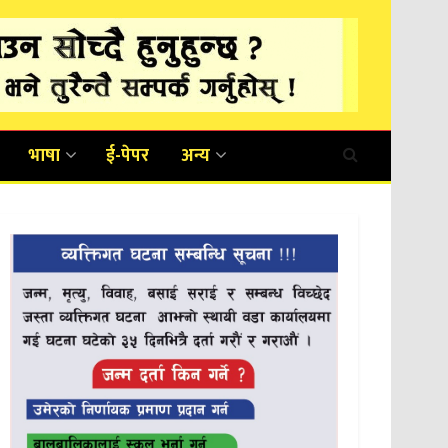
भाषा
ई-पेपर
अन्य