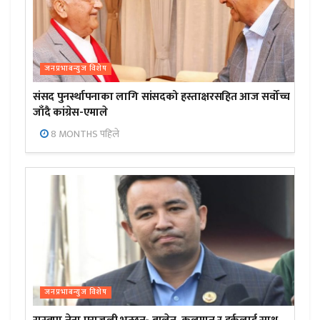
जनप्रभाबन्युज विशेष
संसद पुनर्स्थापनाका लागि सांसदको हस्ताक्षरसहित आज सर्वोच्च
जाँदै कांग्रेस-एमाले
8 MONTHS पहिले
जनप्रभाबन्युज विशेष