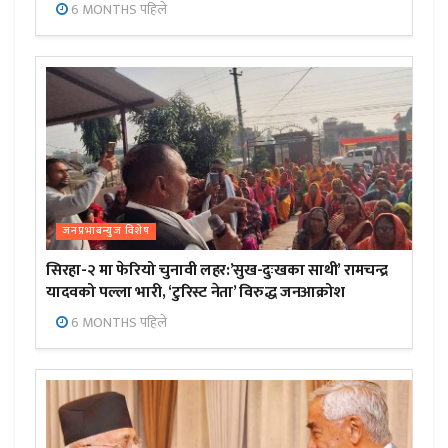
6 MONTHS पहिले
जनप्रभाबन्युज विशेष
सिरहा-२ मा फेरियो चुनावी लहर:’सुख-दुःखका साथी’ रामचन्द्र
यादवको पल्ला भारी, ‘टुरिस्ट नेता’ विरुद्ध जनआक्रोश
6 MONTHS पहिले