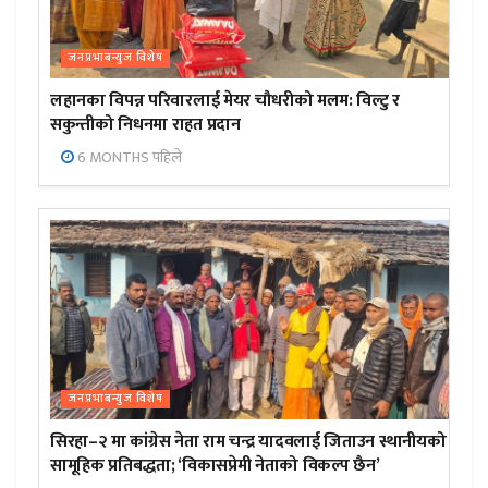
जनप्रभाबन्युज विशेष
लहानका विपन्न परिवारलाई मेयर चौधरीको मलम: विल्टु र
सकुन्तीको निधनमा राहत प्रदान
6 MONTHS पहिले
जनप्रभाबन्युज विशेष
सिरहा–२ मा कांग्रेस नेता राम चन्द्र यादवलाई जिताउन स्थानीयको
सामूहिक प्रतिबद्धता; ‘विकासप्रेमी नेताको विकल्प छैन’