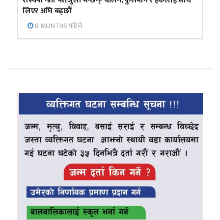
रास्वपा नेता पराजुली भन्छन्- बालेन, कुलमान र हर्कलाई साथ
लिएर अघि बढ्छौँ
8 MONTHS पहिले