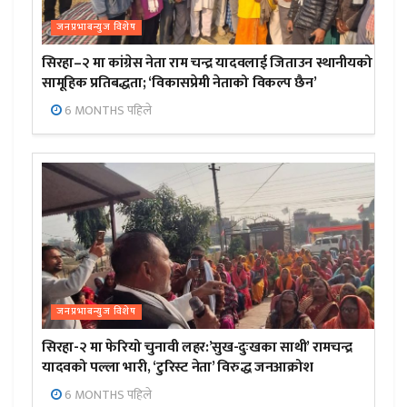
जनप्रभाबन्युज विशेष
सिरहा–२ मा कांग्रेस नेता राम चन्द्र यादवलाई जिताउन स्थानीयको
सामूहिक प्रतिबद्धता; ‘विकासप्रेमी नेताको विकल्प छैन’
6 MONTHS पहिले
जनप्रभाबन्युज विशेष
सिरहा-२ मा फेरियो चुनावी लहर:’सुख-दुःखका साथी’ रामचन्द्र
यादवको पल्ला भारी, ‘टुरिस्ट नेता’ विरुद्ध जनआक्रोश
6 MONTHS पहिले