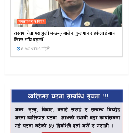
जनप्रभाबन्युज विशेष
रास्वपा नेता पराजुली भन्छन्- बालेन, कुलमान र हर्कलाई साथ
लिएर अघि बढ्छौँ
8 MONTHS पहिले