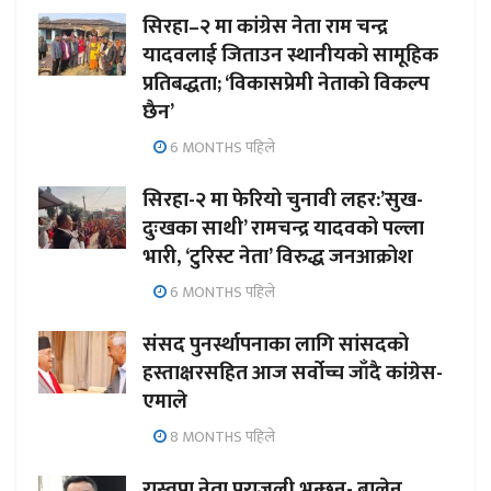
सिरहा–२ मा कांग्रेस नेता राम चन्द्र
यादवलाई जिताउन स्थानीयको सामूहिक
प्रतिबद्धता; ‘विकासप्रेमी नेताको विकल्प
छैन’
6 MONTHS पहिले
सिरहा-२ मा फेरियो चुनावी लहर:’सुख-
दुःखका साथी’ रामचन्द्र यादवको पल्ला
भारी, ‘टुरिस्ट नेता’ विरुद्ध जनआक्रोश
6 MONTHS पहिले
संसद पुनर्स्थापनाका लागि सांसदको
हस्ताक्षरसहित आज सर्वोच्च जाँदै कांग्रेस-
एमाले
8 MONTHS पहिले
रास्वपा नेता पराजुली भन्छन्- बालेन,