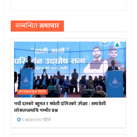
सम्बन्धित
समाचार
जनप्रभाबन्युज विशेष
नयाँ दलको बहुमत र मधेशी दलितको उपेक्षा : समावेशी
लोकतन्त्रमाथि गम्भीर प्रश्न
5 MONTHS पहिले