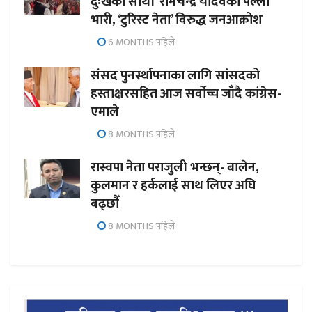
दुःखका साथी’ रामचन्द्र यादवको पल्ला
भारी, ‘टुरिस्ट नेता’ विरुद्ध जनआक्रोश
6 MONTHS पहिले
संसद पुनर्स्थापनाका लागि सांसदको
हस्ताक्षरसहित आज सर्वोच्च जाँदै कांग्रेस-
एमाले
8 MONTHS पहिले
रास्वपा नेता पराजुली भन्छन्- बालेन,
कुलमान र हर्कलाई साथ लिएर अघि
बढ्छौँ
8 MONTHS पहिले