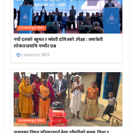
जनप्रभाबन्युज विशेष
नयाँ दलको बहुमत र मधेशी दलितको उपेक्षा : समावेशी
लोकतन्त्रमाथि गम्भीर प्रश्न
5 MONTHS पहिले
जनप्रभाबन्युज विशेष
लहानका विपन्न परिवारलाई मेयर चौधरीको मलम: विल्टु र