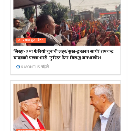
जनप्रभाबन्युज विशेष
सिरहा-२ मा फेरियो चुनावी लहर:’सुख-दुःखका साथी’ रामचन्द्र
यादवको पल्ला भारी, ‘टुरिस्ट नेता’ विरुद्ध जनआक्रोश
6 MONTHS पहिले