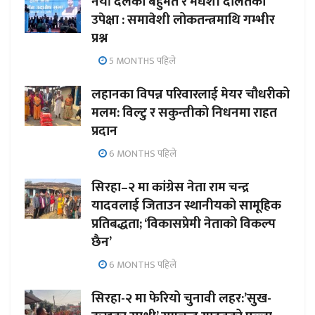
नयाँ दलको बहुमत र मधेशी दलितको
उपेक्षा : समावेशी लोकतन्त्रमाथि गम्भीर
प्रश्न
5 MONTHS पहिले
लहानका विपन्न परिवारलाई मेयर चौधरीको
मलम: विल्टु र सकुन्तीको निधनमा राहत
प्रदान
6 MONTHS पहिले
सिरहा–२ मा कांग्रेस नेता राम चन्द्र
यादवलाई जिताउन स्थानीयको सामूहिक
प्रतिबद्धता; ‘विकासप्रेमी नेताको विकल्प
छैन’
6 MONTHS पहिले
सिरहा-२ मा फेरियो चुनावी लहर:’सुख-