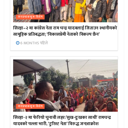
जनप्रभाबन्युज विशेष
सिरहा–२ मा कांग्रेस नेता राम चन्द्र यादवलाई जिताउन स्थानीयको
सामूहिक प्रतिबद्धता; ‘विकासप्रेमी नेताको विकल्प छैन’
6 MONTHS पहिले
जनप्रभाबन्युज विशेष
सिरहा-२ मा फेरियो चुनावी लहर:’सुख-दुःखका साथी’ रामचन्द्र
यादवको पल्ला भारी, ‘टुरिस्ट नेता’ विरुद्ध जनआक्रोश