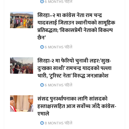
6 MONTHS पहिले
सिरहा–२ मा कांग्रेस नेता राम चन्द्र
यादवलाई जिताउन स्थानीयको सामूहिक
प्रतिबद्धता; ‘विकासप्रेमी नेताको विकल्प
छैन’
6 MONTHS पहिले
सिरहा-२ मा फेरियो चुनावी लहर:’सुख-
दुःखका साथी’ रामचन्द्र यादवको पल्ला
भारी, ‘टुरिस्ट नेता’ विरुद्ध जनआक्रोश
6 MONTHS पहिले
संसद पुनर्स्थापनाका लागि सांसदको
हस्ताक्षरसहित आज सर्वोच्च जाँदै कांग्रेस-
एमाले
8 MONTHS पहिले