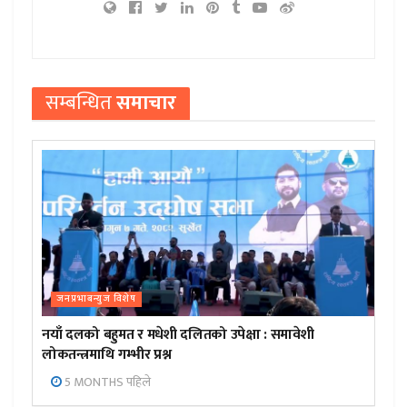
सम्बन्धित
समाचार
जनप्रभाबन्युज विशेष
नयाँ दलको बहुमत र मधेशी दलितको उपेक्षा : समावेशी
लोकतन्त्रमाथि गम्भीर प्रश्न
5 MONTHS पहिले