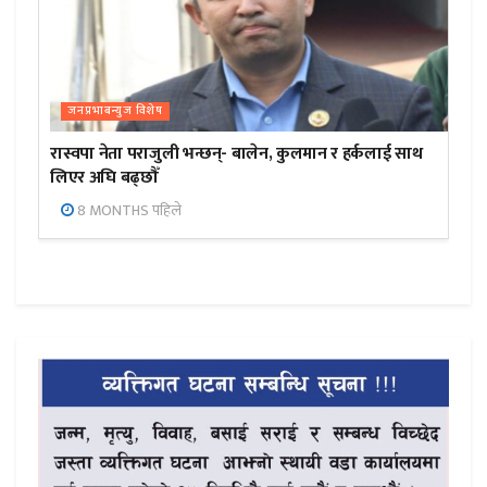
जनप्रभाबन्युज विशेष
रास्वपा नेता पराजुली भन्छन्- बालेन, कुलमान र हर्कलाई साथ
लिएर अघि बढ्छौँ
8 MONTHS पहिले