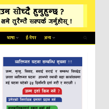
भाषा
ई-पेपर
अन्य