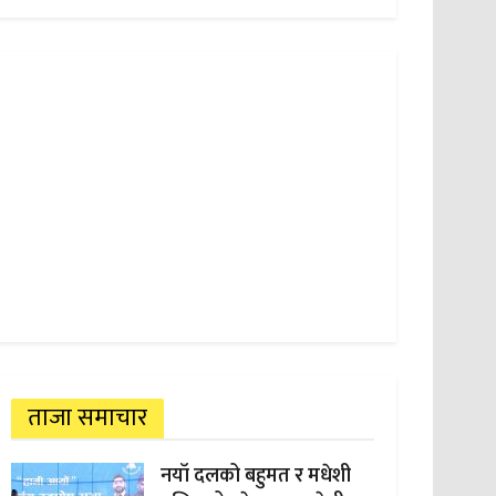
ताजा समाचार
नयाँ दलको बहुमत र मधेशी