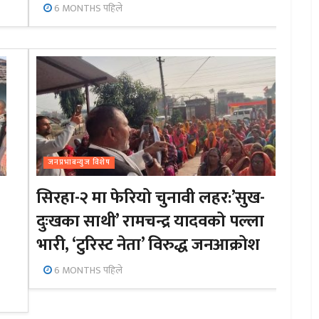
6 MONTHS पहिले
जनप्रभाबन्युज विशेष
सिरहा-२ मा फेरियो चुनावी लहर:’सुख-
दुःखका साथी’ रामचन्द्र यादवको पल्ला
भारी, ‘टुरिस्ट नेता’ विरुद्ध जनआक्रोश
6 MONTHS पहिले