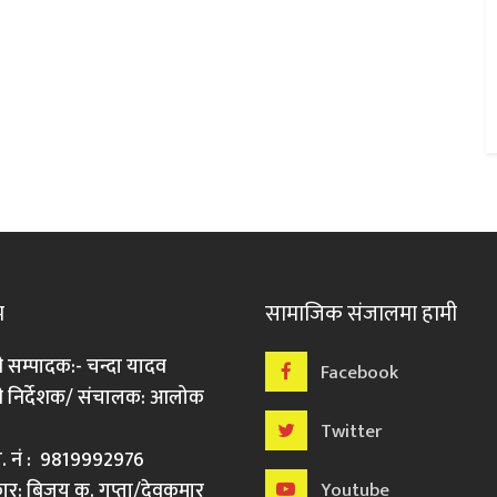
म
सामाजिक संजालमा हामी
ी सम्पादक:- चन्दा यादव
Facebook
री निर्देशक/ संचालक: आलोक
Twitter
मो. नं : 9819992976
र: बिजय कु. गुप्ता/देवकुमार
Youtube