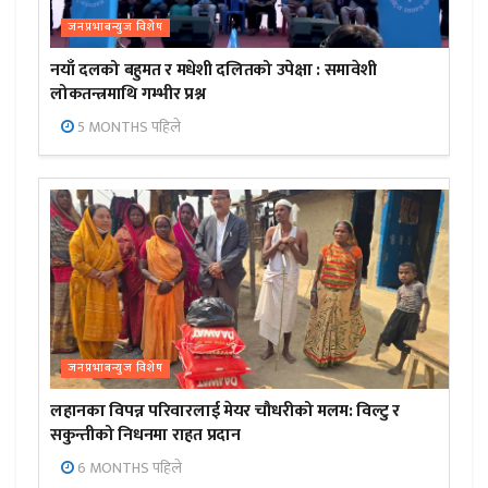
जनप्रभाबन्युज विशेष
नयाँ दलको बहुमत र मधेशी दलितको उपेक्षा : समावेशी
लोकतन्त्रमाथि गम्भीर प्रश्न
5 MONTHS पहिले
जनप्रभाबन्युज विशेष
लहानका विपन्न परिवारलाई मेयर चौधरीको मलम: विल्टु र
सकुन्तीको निधनमा राहत प्रदान
6 MONTHS पहिले