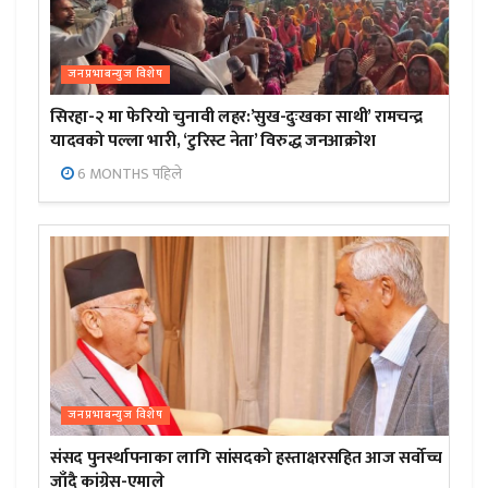
जनप्रभाबन्युज विशेष
सिरहा-२ मा फेरियो चुनावी लहर:’सुख-दुःखका साथी’ रामचन्द्र
यादवको पल्ला भारी, ‘टुरिस्ट नेता’ विरुद्ध जनआक्रोश
6 MONTHS पहिले
जनप्रभाबन्युज विशेष
संसद पुनर्स्थापनाका लागि सांसदको हस्ताक्षरसहित आज सर्वोच्च
जाँदै कांग्रेस-एमाले