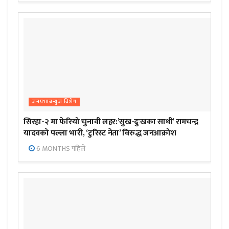
जनप्रभाबन्युज विशेष
सिरहा-२ मा फेरियो चुनावी लहर:’सुख-दुःखका साथी’ रामचन्द्र
यादवको पल्ला भारी, ‘टुरिस्ट नेता’ विरुद्ध जनआक्रोश
6 MONTHS पहिले