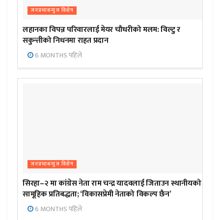
जनप्रभाबन्युज विशेष
लहानका विपन्न परिवारलाई मेयर चौधरीको मलम: विल्टु र
सकुन्तीको निधनमा राहत प्रदान
6 MONTHS पहिले
जनप्रभाबन्युज विशेष
सिरहा–२ मा कांग्रेस नेता राम चन्द्र यादवलाई जिताउन स्थानीयको
सामूहिक प्रतिबद्धता; ‘विकासप्रेमी नेताको विकल्प छैन’
6 MONTHS पहिले