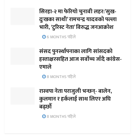
सिरहा-२ मा फेरियो चुनावी लहर:’सुख-
दुःखका साथी’ रामचन्द्र यादवको पल्ला
भारी, ‘टुरिस्ट नेता’ विरुद्ध जनआक्रोश
6 MONTHS पहिले
संसद पुनर्स्थापनाका लागि सांसदको
हस्ताक्षरसहित आज सर्वोच्च जाँदै कांग्रेस-
एमाले
8 MONTHS पहिले
रास्वपा नेता पराजुली भन्छन्- बालेन,
कुलमान र हर्कलाई साथ लिएर अघि
बढ्छौँ
8 MONTHS पहिले