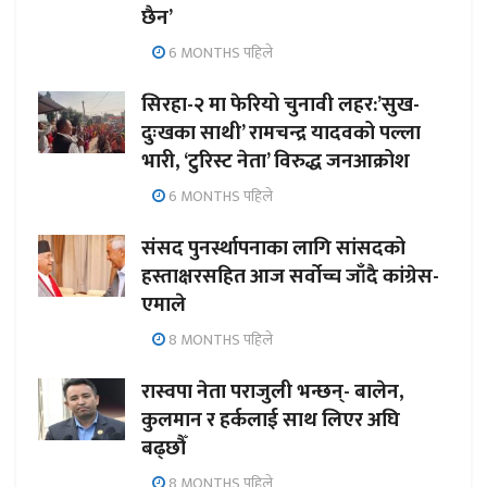
छैन’
6 MONTHS पहिले
सिरहा-२ मा फेरियो चुनावी लहर:’सुख-
दुःखका साथी’ रामचन्द्र यादवको पल्ला
भारी, ‘टुरिस्ट नेता’ विरुद्ध जनआक्रोश
6 MONTHS पहिले
संसद पुनर्स्थापनाका लागि सांसदको
हस्ताक्षरसहित आज सर्वोच्च जाँदै कांग्रेस-
एमाले
8 MONTHS पहिले
रास्वपा नेता पराजुली भन्छन्- बालेन,
कुलमान र हर्कलाई साथ लिएर अघि
बढ्छौँ
8 MONTHS पहिले