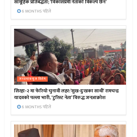
सामूहिक प्रतिबद्धता; ‘विकासप्रेमी नेताको विकल्प छैन’
6 MONTHS पहिले
जनप्रभाबन्युज विशेष
सिरहा-२ मा फेरियो चुनावी लहर:’सुख-दुःखका साथी’ रामचन्द्र
यादवको पल्ला भारी, ‘टुरिस्ट नेता’ विरुद्ध जनआक्रोश
6 MONTHS पहिले