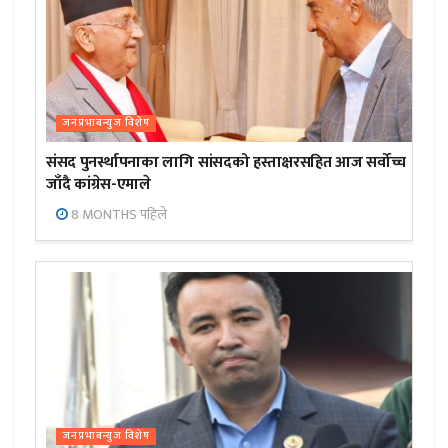
जनप्रभाबन्युज विशेष
संसद पुनर्स्थापनाका लागि सांसदको हस्ताक्षरसहित आज सर्वोच्च
जाँदै कांग्रेस-एमाले
8 MONTHS पहिले
जनप्रभाबन्युज विशेष