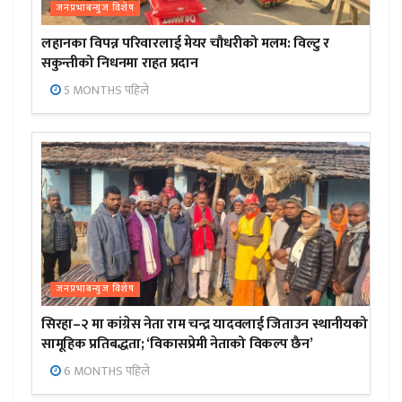
जनप्रभाबन्युज विशेष
लहानका विपन्न परिवारलाई मेयर चौधरीको मलम: विल्टु र
सकुन्तीको निधनमा राहत प्रदान
5 MONTHS पहिले
जनप्रभाबन्युज विशेष
सिरहा–२ मा कांग्रेस नेता राम चन्द्र यादवलाई जिताउन स्थानीयको
सामूहिक प्रतिबद्धता; ‘विकासप्रेमी नेताको विकल्प छैन’
6 MONTHS पहिले