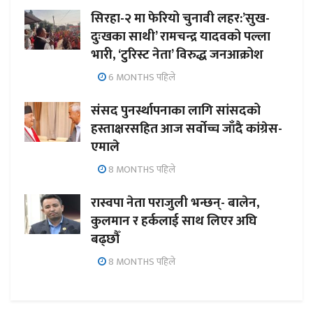
सिरहा-२ मा फेरियो चुनावी लहर:’सुख-
दुःखका साथी’ रामचन्द्र यादवको पल्ला
भारी, ‘टुरिस्ट नेता’ विरुद्ध जनआक्रोश
6 MONTHS पहिले
संसद पुनर्स्थापनाका लागि सांसदको
हस्ताक्षरसहित आज सर्वोच्च जाँदै कांग्रेस-
एमाले
8 MONTHS पहिले
रास्वपा नेता पराजुली भन्छन्- बालेन,
कुलमान र हर्कलाई साथ लिएर अघि
बढ्छौँ
8 MONTHS पहिले