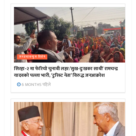
जनप्रभाबन्युज विशेष
सिरहा-२ मा फेरियो चुनावी लहर:’सुख-दुःखका साथी’ रामचन्द्र
यादवको पल्ला भारी, ‘टुरिस्ट नेता’ विरुद्ध जनआक्रोश
6 MONTHS पहिले