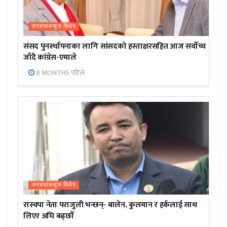
जनप्रभाबन्युज विशेष
संसद पुनर्स्थापनाका लागि सांसदको हस्ताक्षरसहित आज सर्वोच्च
जाँदै कांग्रेस-एमाले
8 MONTHS पहिले
जनप्रभाबन्युज विशेष
रास्वपा नेता पराजुली भन्छन्- बालेन, कुलमान र हर्कलाई साथ
लिएर अघि बढ्छौँ