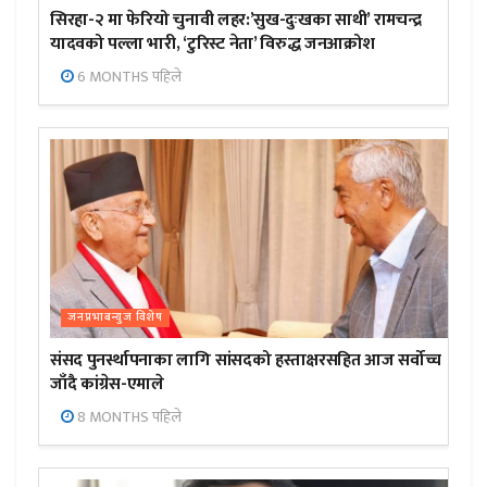
सिरहा-२ मा फेरियो चुनावी लहर:’सुख-दुःखका साथी’ रामचन्द्र
यादवको पल्ला भारी, ‘टुरिस्ट नेता’ विरुद्ध जनआक्रोश
6 MONTHS पहिले
जनप्रभाबन्युज विशेष
संसद पुनर्स्थापनाका लागि सांसदको हस्ताक्षरसहित आज सर्वोच्च
जाँदै कांग्रेस-एमाले
8 MONTHS पहिले