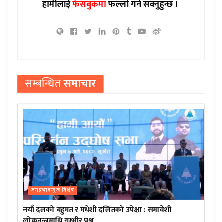
हामीलाई
फेसबुकमा
फल्लो गर्न सक्नुहुन्छ ।
सम्बन्धित
समाचार
जनप्रभाबन्युज विशेष
नयाँ दलको बहुमत र मधेशी दलितको उपेक्षा : समावेशी
लोकतन्त्रमाथि गम्भीर प्रश्न