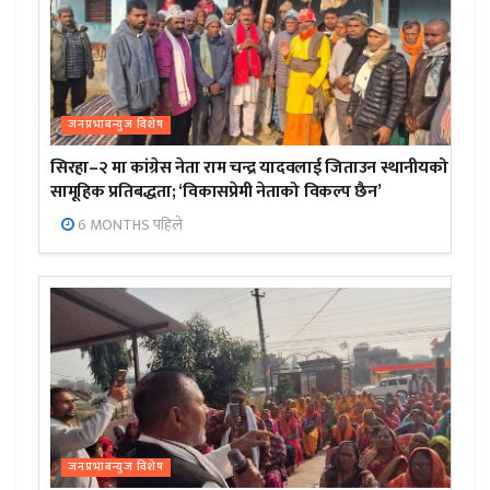
जनप्रभाबन्युज विशेष
सिरहा–२ मा कांग्रेस नेता राम चन्द्र यादवलाई जिताउन स्थानीयको
सामूहिक प्रतिबद्धता; ‘विकासप्रेमी नेताको विकल्प छैन’
6 MONTHS पहिले
जनप्रभाबन्युज विशेष