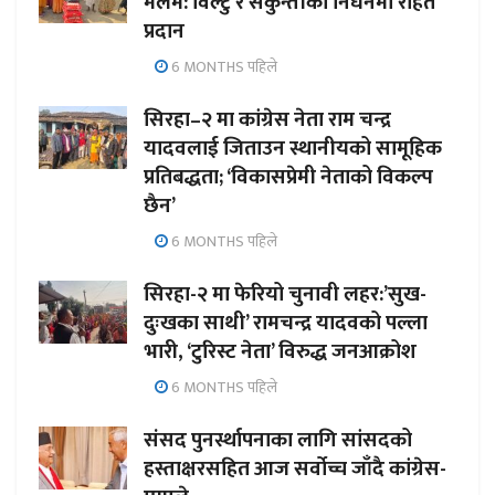
मलम: विल्टु र सकुन्तीको निधनमा राहत
प्रदान
6 MONTHS पहिले
सिरहा–२ मा कांग्रेस नेता राम चन्द्र
यादवलाई जिताउन स्थानीयको सामूहिक
प्रतिबद्धता; ‘विकासप्रेमी नेताको विकल्प
छैन’
6 MONTHS पहिले
सिरहा-२ मा फेरियो चुनावी लहर:’सुख-
दुःखका साथी’ रामचन्द्र यादवको पल्ला
भारी, ‘टुरिस्ट नेता’ विरुद्ध जनआक्रोश
6 MONTHS पहिले
संसद पुनर्स्थापनाका लागि सांसदको
हस्ताक्षरसहित आज सर्वोच्च जाँदै कांग्रेस-