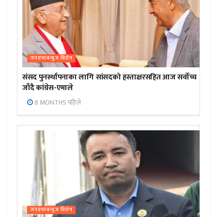
जनप्रभाबन्युज विशेष
संसद पुनर्स्थापनाका लागि सांसदको हस्ताक्षरसहित आज सर्वोच्च
जाँदै कांग्रेस-एमाले
8 MONTHS पहिले
जनप्रभाबन्युज विशेष