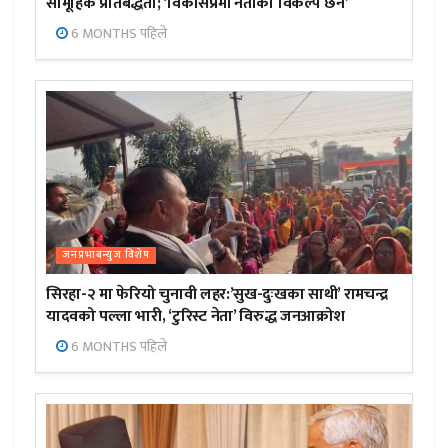
सामूहिक प्रतिबद्धता; ‘विकासप्रेमी नेताको विकल्प छैन’
6 MONTHS पहिले
जनप्रभाबन्युज विशेष
सिरहा-२ मा फेरियो चुनावी लहर:’सुख-दुःखका साथी’ रामचन्द्र
यादवको पल्ला भारी, ‘टुरिस्ट नेता’ विरुद्ध जनआक्रोश
6 MONTHS पहिले