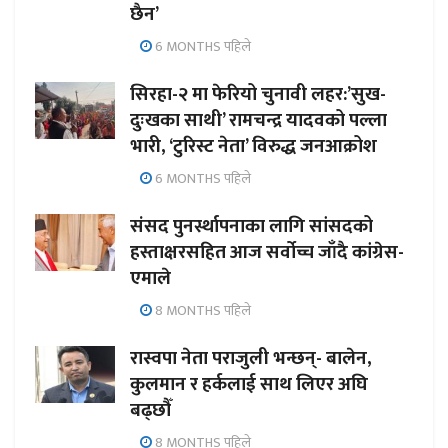
छैन’
6 MONTHS पहिले
सिरहा-२ मा फेरियो चुनावी लहर:’सुख-
दुःखका साथी’ रामचन्द्र यादवको पल्ला
भारी, ‘टुरिस्ट नेता’ विरुद्ध जनआक्रोश
6 MONTHS पहिले
संसद पुनर्स्थापनाका लागि सांसदको
हस्ताक्षरसहित आज सर्वोच्च जाँदै कांग्रेस-
एमाले
8 MONTHS पहिले
रास्वपा नेता पराजुली भन्छन्- बालेन,
कुलमान र हर्कलाई साथ लिएर अघि
बढ्छौँ
8 MONTHS पहिले