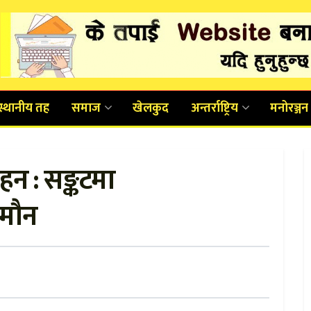
स्थानीय तह
समाज
खेलकुद
अन्तर्राष्ट्रिय
मनोरञ्जन
न : सङ्कटमा
 मौन