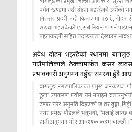
बागलुङका प्रमुख जिल्ला अधिकारी सुरेश न्य
पर्वत खण्डमा नदी दोहन भइरहेको उहाँको भनाइ
निरन्तर प्रहरी नदी किनारामा पठाएँ, दोहन रोक
सरुवा भइसकेको छ, सबै नियन्त्रण गर्न पाइए
पहलकदमी सहित तदारुकता देखाउन आवश्
अवैध दोहन भइरहेको स्थानमा बागलु
गाउँपालिकाले ठेक्कामार्फत क्रसर व्य
प्रभावकारी अनुगमन नहुँदा समस्या हुँदै आ
बागलुङ नगरपालिकाका प्रमुख जनकराज पौडेल
ठूला उपकरण प्रयोग गर्न नपाइने बताउनुभ
टेण्डर गरेर अनुमति दिइएको छ तर ढुङ्गा, गिट्टी
नगर प्रमुख पौडेलले भन्नुभयो, “मलाई लाग्
हामी अनुगमन गरेर आवश्यक कदम चाल्छौँ ।”