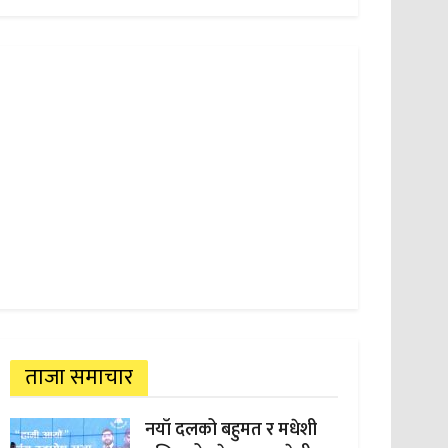
ताजा समाचार
नयाँ दलको बहुमत र मधेशी