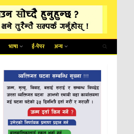
भाषा
ई-पेपर
अन्य