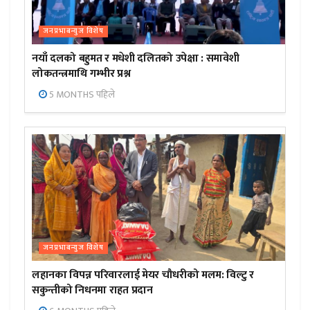
जनप्रभाबन्युज विशेष
नयाँ दलको बहुमत र मधेशी दलितको उपेक्षा : समावेशी
लोकतन्त्रमाथि गम्भीर प्रश्न
5 MONTHS पहिले
जनप्रभाबन्युज विशेष
लहानका विपन्न परिवारलाई मेयर चौधरीको मलम: विल्टु र
सकुन्तीको निधनमा राहत प्रदान