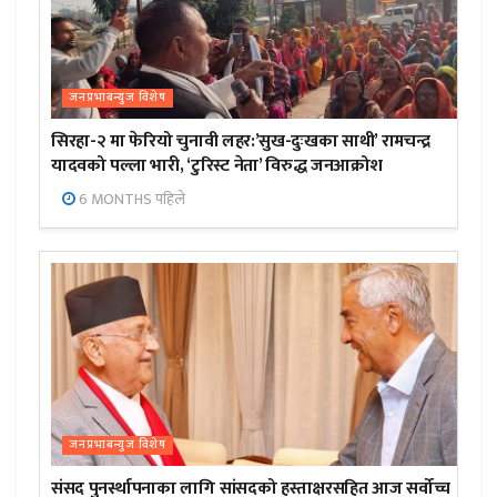
जनप्रभाबन्युज विशेष
सिरहा-२ मा फेरियो चुनावी लहर:’सुख-दुःखका साथी’ रामचन्द्र
यादवको पल्ला भारी, ‘टुरिस्ट नेता’ विरुद्ध जनआक्रोश
6 MONTHS पहिले
जनप्रभाबन्युज विशेष
संसद पुनर्स्थापनाका लागि सांसदको हस्ताक्षरसहित आज सर्वोच्च