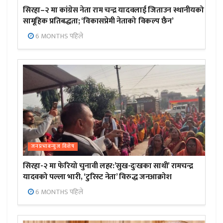
सिरहा–२ मा कांग्रेस नेता राम चन्द्र यादवलाई जिताउन स्थानीयको
सामूहिक प्रतिबद्धता; ‘विकासप्रेमी नेताको विकल्प छैन’
6 MONTHS पहिले
जनप्रभाबन्युज विशेष
सिरहा-२ मा फेरियो चुनावी लहर:’सुख-दुःखका साथी’ रामचन्द्र
यादवको पल्ला भारी, ‘टुरिस्ट नेता’ विरुद्ध जनआक्रोश
6 MONTHS पहिले