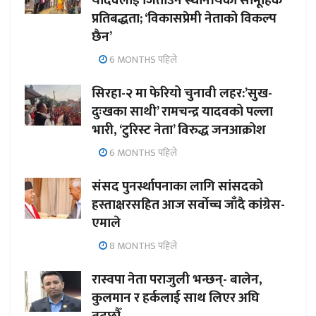
यादवलाई जिताउन स्थानीयको सामूहिक
प्रतिबद्धता; ‘विकासप्रेमी नेताको विकल्प
छैन’
6 MONTHS पहिले
सिरहा-२ मा फेरियो चुनावी लहर:’सुख-
दुःखका साथी’ रामचन्द्र यादवको पल्ला
भारी, ‘टुरिस्ट नेता’ विरुद्ध जनआक्रोश
6 MONTHS पहिले
संसद पुनर्स्थापनाका लागि सांसदको
हस्ताक्षरसहित आज सर्वोच्च जाँदै कांग्रेस-
एमाले
8 MONTHS पहिले
रास्वपा नेता पराजुली भन्छन्- बालेन,
कुलमान र हर्कलाई साथ लिएर अघि