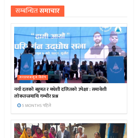
सम्बन्धित
समाचार
जनप्रभाबन्युज विशेष
नयाँ दलको बहुमत र मधेशी दलितको उपेक्षा : समावेशी
लोकतन्त्रमाथि गम्भीर प्रश्न
5 MONTHS पहिले