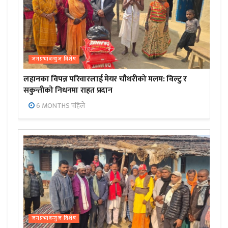
जनप्रभाबन्युज विशेष
लहानका विपन्न परिवारलाई मेयर चौधरीको मलम: विल्टु र
सकुन्तीको निधनमा राहत प्रदान
6 MONTHS पहिले
जनप्रभाबन्युज विशेष