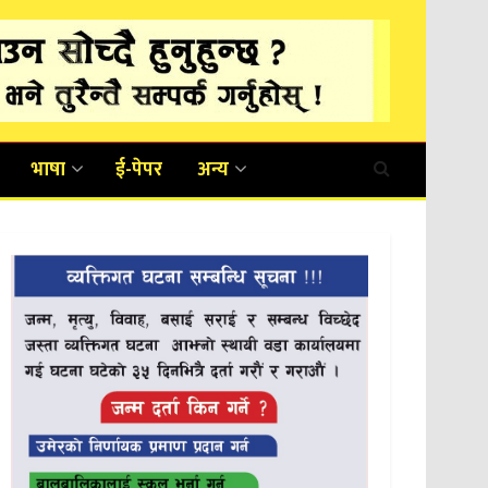
भाषा
ई-पेपर
अन्य