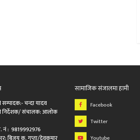
म
सामाजिक संजालमा हामी
ी सम्पादक:- चन्दा यादव
Facebook
री निर्देशक/ संचालक: आलोक
Twitter
मो. नं : 9819992976
र: बिजय कु. गुप्ता/देवकुमार
Youtube