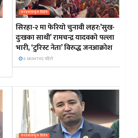
जनप्रभाबन्युज विशेष
सिरहा-२ मा फेरियो चुनावी लहर:’सुख-
दुःखका साथी’ रामचन्द्र यादवको पल्ला
भारी, ‘टुरिस्ट नेता’ विरुद्ध जनआक्रोश
6 MONTHS पहिले
जनप्रभाबन्युज विशेष