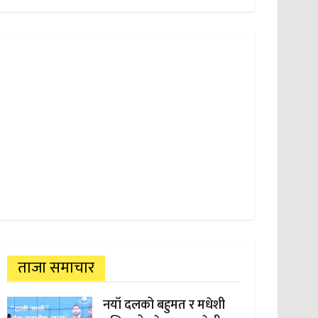
ताजा समाचार
नयाँ दलको बहुमत र मधेशी