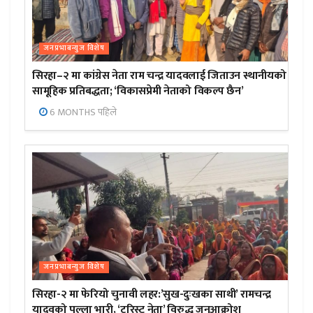
जनप्रभाबन्युज विशेष
सिरहा–२ मा कांग्रेस नेता राम चन्द्र यादवलाई जिताउन स्थानीयको
सामूहिक प्रतिबद्धता; ‘विकासप्रेमी नेताको विकल्प छैन’
6 MONTHS पहिले
जनप्रभाबन्युज विशेष
सिरहा-२ मा फेरियो चुनावी लहर:’सुख-दुःखका साथी’ रामचन्द्र
यादवको पल्ला भारी, ‘टुरिस्ट नेता’ विरुद्ध जनआक्रोश