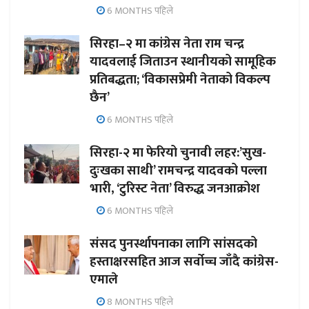
6 MONTHS पहिले
सिरहा–२ मा कांग्रेस नेता राम चन्द्र
यादवलाई जिताउन स्थानीयको सामूहिक
प्रतिबद्धता; ‘विकासप्रेमी नेताको विकल्प
छैन’
6 MONTHS पहिले
सिरहा-२ मा फेरियो चुनावी लहर:’सुख-
दुःखका साथी’ रामचन्द्र यादवको पल्ला
भारी, ‘टुरिस्ट नेता’ विरुद्ध जनआक्रोश
6 MONTHS पहिले
संसद पुनर्स्थापनाका लागि सांसदको
हस्ताक्षरसहित आज सर्वोच्च जाँदै कांग्रेस-
एमाले
8 MONTHS पहिले