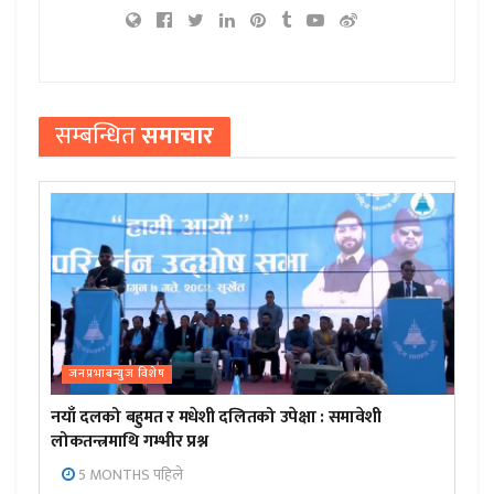
सम्बन्धित
समाचार
जनप्रभाबन्युज विशेष
नयाँ दलको बहुमत र मधेशी दलितको उपेक्षा : समावेशी
लोकतन्त्रमाथि गम्भीर प्रश्न
5 MONTHS पहिले