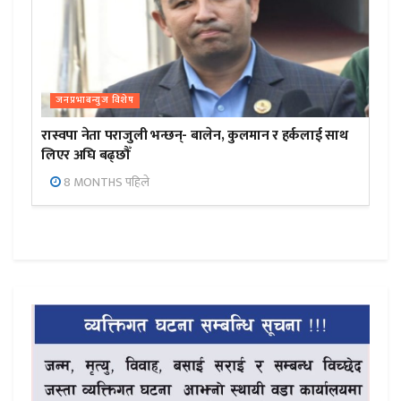
जनप्रभाबन्युज विशेष
रास्वपा नेता पराजुली भन्छन्- बालेन, कुलमान र हर्कलाई साथ
लिएर अघि बढ्छौँ
8 MONTHS पहिले