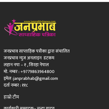
जनप्रभाव साप्ताहिक पत्रीका द्वारा संचालित
जनप्रभाव न्युज अनलाइन डटकम
लहान नपा – १ , सिरहा नेपाल
मो. नम्बर : +9779863964800
इमेल :
janprabhab@gmail.com
दर्ता नम्बर : ११८
हाम्रो टीम
कार्यकारी सम्पादक:- चन्दा यादव