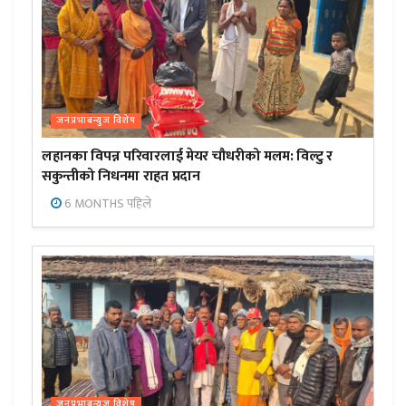
जनप्रभाबन्युज विशेष
लहानका विपन्न परिवारलाई मेयर चौधरीको मलम: विल्टु र
सकुन्तीको निधनमा राहत प्रदान
6 MONTHS पहिले
जनप्रभाबन्युज विशेष