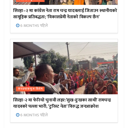
सिरहा–२ मा कांग्रेस नेता राम चन्द्र यादवलाई जिताउन स्थानीयको
सामूहिक प्रतिबद्धता; ‘विकासप्रेमी नेताको विकल्प छैन’
6 MONTHS पहिले
जनप्रभाबन्युज विशेष
सिरहा-२ मा फेरियो चुनावी लहर:’सुख-दुःखका साथी’ रामचन्द्र
यादवको पल्ला भारी, ‘टुरिस्ट नेता’ विरुद्ध जनआक्रोश
6 MONTHS पहिले