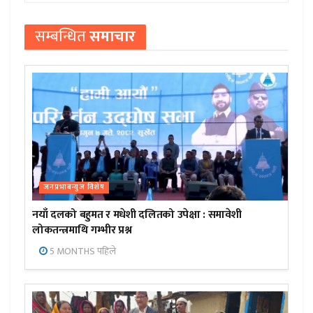
सम्बन्धित
समाचार
जनप्रभाबन्युज विशेष
नयाँ दलको बहुमत र मधेशी दलितको उपेक्षा : समावेशी
लोकतन्त्रमाथि गम्भीर प्रश्न
5 MONTHS पहिले