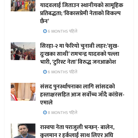
यादवलाई जिताउन स्थानीयको सामूहिक
प्रतिबद्धता; ‘विकासप्रेमी नेताको विकल्प
छैन’
6 MONTHS पहिले
सिरहा-२ मा फेरियो चुनावी लहर:’सुख-
दुःखका साथी’ रामचन्द्र यादवको पल्ला
भारी, ‘टुरिस्ट नेता’ विरुद्ध जनआक्रोश
6 MONTHS पहिले
संसद पुनर्स्थापनाका लागि सांसदको
हस्ताक्षरसहित आज सर्वोच्च जाँदै कांग्रेस-
एमाले
8 MONTHS पहिले
रास्वपा नेता पराजुली भन्छन्- बालेन,
कुलमान र हर्कलाई साथ लिएर अघि