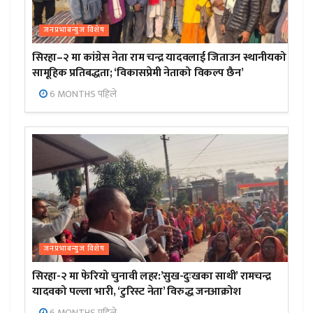
जनप्रभाबन्युज विशेष
सिरहा–२ मा कांग्रेस नेता राम चन्द्र यादवलाई जिताउन स्थानीयको
सामूहिक प्रतिबद्धता; ‘विकासप्रेमी नेताको विकल्प छैन’
6 MONTHS पहिले
जनप्रभाबन्युज विशेष
सिरहा-२ मा फेरियो चुनावी लहर:’सुख-दुःखका साथी’ रामचन्द्र
यादवको पल्ला भारी, ‘टुरिस्ट नेता’ विरुद्ध जनआक्रोश
6 MONTHS पहिले