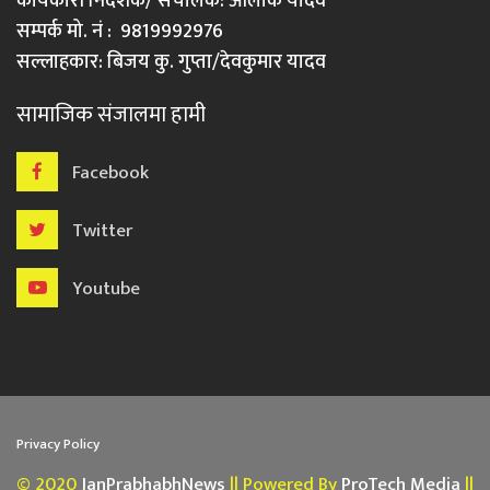
कार्यकारी निर्देशक/ संचालक: आलोक यादव
सम्पर्क मो. नं : 9819992976
सल्लाहकार: बिजय कु. गुप्ता/देवकुमार यादव
सामाजिक संजालमा हामी
Facebook
Twitter
Youtube
Privacy Policy
© 2020
JanPrabhabhNews
|| Powered By
ProTech Media
||