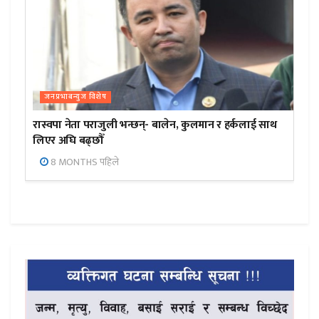
जनप्रभाबन्युज विशेष
रास्वपा नेता पराजुली भन्छन्- बालेन, कुलमान र हर्कलाई साथ
लिएर अघि बढ्छौँ
8 MONTHS पहिले