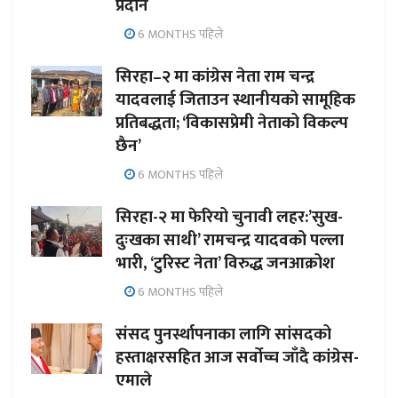
प्रदान
6 MONTHS पहिले
सिरहा–२ मा कांग्रेस नेता राम चन्द्र
यादवलाई जिताउन स्थानीयको सामूहिक
प्रतिबद्धता; ‘विकासप्रेमी नेताको विकल्प
छैन’
6 MONTHS पहिले
सिरहा-२ मा फेरियो चुनावी लहर:’सुख-
दुःखका साथी’ रामचन्द्र यादवको पल्ला
भारी, ‘टुरिस्ट नेता’ विरुद्ध जनआक्रोश
6 MONTHS पहिले
संसद पुनर्स्थापनाका लागि सांसदको
हस्ताक्षरसहित आज सर्वोच्च जाँदै कांग्रेस-
एमाले