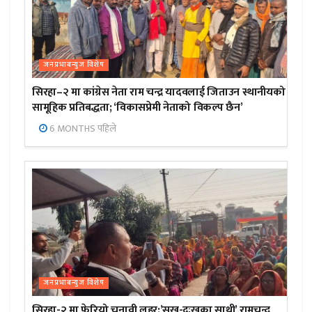
जनप्रभाबन्युज विशेष
सिरहा–२ मा कांग्रेस नेता राम चन्द्र यादवलाई जिताउन स्थानीयको
सामूहिक प्रतिबद्धता; ‘विकासप्रेमी नेताको विकल्प छैन’
6 MONTHS पहिले
जनप्रभाबन्युज विशेष
सिरहा-२ मा फेरियो चुनावी लहर:’सुख-दुःखका साथी’ रामचन्द्र