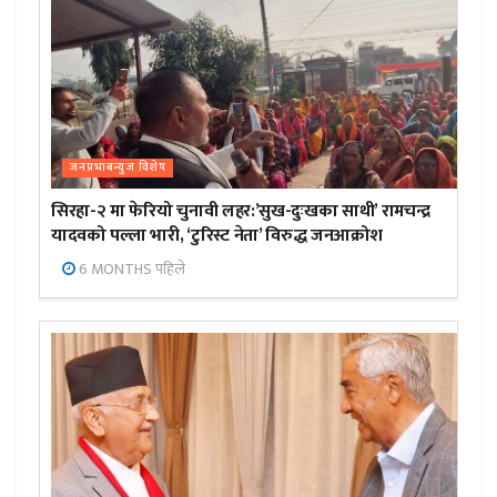
जनप्रभाबन्युज विशेष
सिरहा-२ मा फेरियो चुनावी लहर:’सुख-दुःखका साथी’ रामचन्द्र
यादवको पल्ला भारी, ‘टुरिस्ट नेता’ विरुद्ध जनआक्रोश
6 MONTHS पहिले