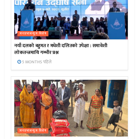
जनप्रभाबन्युज विशेष
नयाँ दलको बहुमत र मधेशी दलितको उपेक्षा : समावेशी
लोकतन्त्रमाथि गम्भीर प्रश्न
5 MONTHS पहिले
जनप्रभाबन्युज विशेष