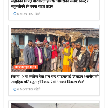
लहानका विपन्न परिवारलाई मेयर चौधरीको मलम: विल्टु र
सकुन्तीको निधनमा राहत प्रदान
6 MONTHS पहिले
जनप्रभाबन्युज विशेष
सिरहा–२ मा कांग्रेस नेता राम चन्द्र यादवलाई जिताउन स्थानीयको
सामूहिक प्रतिबद्धता; ‘विकासप्रेमी नेताको विकल्प छैन’
6 MONTHS पहिले