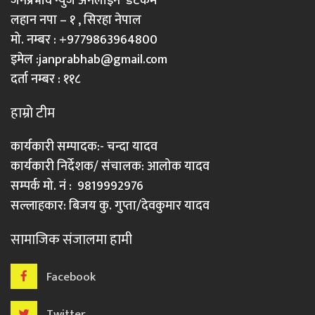
जनप्रभाव न्युज अनलाइन डटकम
लहान नपा – १ , सिरहा नेपाल
मो. नम्बर : +9779863964800
इमेल :
janprabhab@gmail.com
दर्ता नम्बर : ११८
हाम्रो टीम
कार्यकारी सम्पादक:- चन्दा यादव
कार्यकारी निर्देशक/ संचालक: आलोक यादव
सम्पर्क मो. नं : 9819992976
सल्लाहकार: बिजय कु. गुप्ता/देवकुमार यादव
सामाजिक संजालमा हामी
Facebook
Twitter