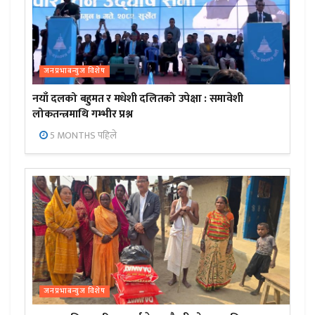
जनप्रभाबन्युज विशेष
नयाँ दलको बहुमत र मधेशी दलितको उपेक्षा : समावेशी
लोकतन्त्रमाथि गम्भीर प्रश्न
5 MONTHS पहिले
जनप्रभाबन्युज विशेष