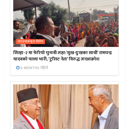
जनप्रभाबन्युज विशेष
सिरहा-२ मा फेरियो चुनावी लहर:’सुख-दुःखका साथी’ रामचन्द्र
यादवको पल्ला भारी, ‘टुरिस्ट नेता’ विरुद्ध जनआक्रोश
6 MONTHS पहिले