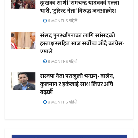
दुःखका साथी’ रामचन्द्र यादवको पल्ला
भारी, ‘टुरिस्ट नेता’ विरुद्ध जनआक्रोश
6 MONTHS पहिले
संसद पुनर्स्थापनाका लागि सांसदको
हस्ताक्षरसहित आज सर्वोच्च जाँदै कांग्रेस-
एमाले
8 MONTHS पहिले
रास्वपा नेता पराजुली भन्छन्- बालेन,
कुलमान र हर्कलाई साथ लिएर अघि
बढ्छौँ
8 MONTHS पहिले