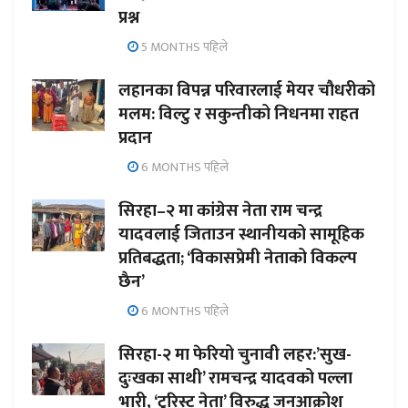
प्रश्न
5 MONTHS पहिले
लहानका विपन्न परिवारलाई मेयर चौधरीको
मलम: विल्टु र सकुन्तीको निधनमा राहत
प्रदान
6 MONTHS पहिले
सिरहा–२ मा कांग्रेस नेता राम चन्द्र
यादवलाई जिताउन स्थानीयको सामूहिक
प्रतिबद्धता; ‘विकासप्रेमी नेताको विकल्प
छैन’
6 MONTHS पहिले
सिरहा-२ मा फेरियो चुनावी लहर:’सुख-
दुःखका साथी’ रामचन्द्र यादवको पल्ला
भारी, ‘टुरिस्ट नेता’ विरुद्ध जनआक्रोश