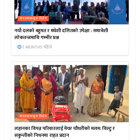
जनप्रभाबन्युज विशेष
नयाँ दलको बहुमत र मधेशी दलितको उपेक्षा : समावेशी
लोकतन्त्रमाथि गम्भीर प्रश्न
5 MONTHS पहिले
जनप्रभाबन्युज विशेष
लहानका विपन्न परिवारलाई मेयर चौधरीको मलम: विल्टु र
सकुन्तीको निधनमा राहत प्रदान