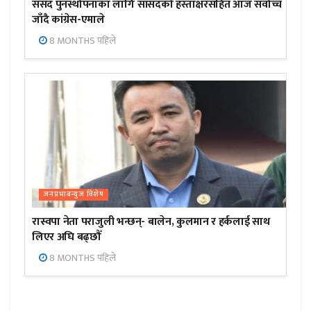
संसद पुनर्स्थापनाका लागि सांसदको हस्ताक्षरसहित आज सर्वोच्च
जाँदै कांग्रेस-एमाले
8 MONTHS पहिले
जनप्रभाबन्युज विशेष
रास्वपा नेता पराजुली भन्छन्- बालेन, कुलमान र हर्कलाई साथ
लिएर अघि बढ्छौँ
8 MONTHS पहिले