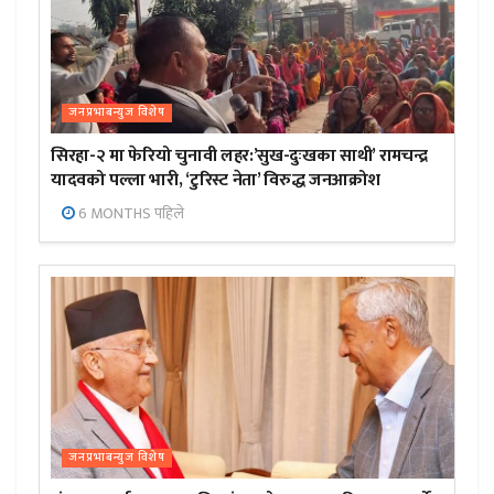
जनप्रभाबन्युज विशेष
सिरहा-२ मा फेरियो चुनावी लहर:’सुख-दुःखका साथी’ रामचन्द्र
यादवको पल्ला भारी, ‘टुरिस्ट नेता’ विरुद्ध जनआक्रोश
6 MONTHS पहिले
जनप्रभाबन्युज विशेष