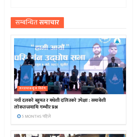
सम्बन्धित
समाचार
जनप्रभाबन्युज विशेष
नयाँ दलको बहुमत र मधेशी दलितको उपेक्षा : समावेशी
लोकतन्त्रमाथि गम्भीर प्रश्न
5 MONTHS पहिले