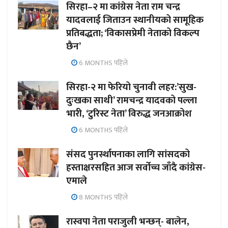
सिरहा–२ मा कांग्रेस नेता राम चन्द्र
यादवलाई जिताउन स्थानीयको सामूहिक
प्रतिबद्धता; ‘विकासप्रेमी नेताको विकल्प
छैन’
6 MONTHS पहिले
सिरहा-२ मा फेरियो चुनावी लहर:’सुख-
दुःखका साथी’ रामचन्द्र यादवको पल्ला
भारी, ‘टुरिस्ट नेता’ विरुद्ध जनआक्रोश
6 MONTHS पहिले
संसद पुनर्स्थापनाका लागि सांसदको
हस्ताक्षरसहित आज सर्वोच्च जाँदै कांग्रेस-
एमाले
8 MONTHS पहिले
रास्वपा नेता पराजुली भन्छन्- बालेन,