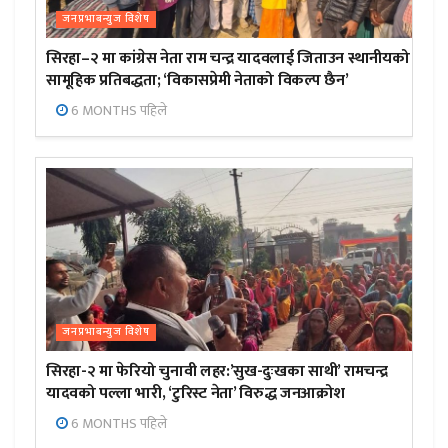
जनप्रभाबन्युज विशेष
सिरहा–२ मा कांग्रेस नेता राम चन्द्र यादवलाई जिताउन स्थानीयको
सामूहिक प्रतिबद्धता; ‘विकासप्रेमी नेताको विकल्प छैन’
6 MONTHS पहिले
जनप्रभाबन्युज विशेष
सिरहा-२ मा फेरियो चुनावी लहर:’सुख-दुःखका साथी’ रामचन्द्र
यादवको पल्ला भारी, ‘टुरिस्ट नेता’ विरुद्ध जनआक्रोश
6 MONTHS पहिले