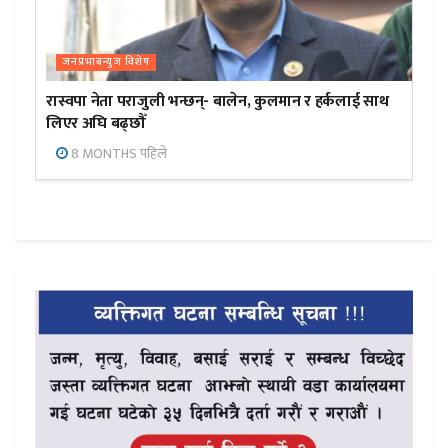
जनप्रभाबन्युज विशेष
रास्वपा नेता पराजुली भन्छन्- बालेन, कुलमान र हर्कलाई साथ
लिएर अघि बढ्छौँ
8 MONTHS पहिले